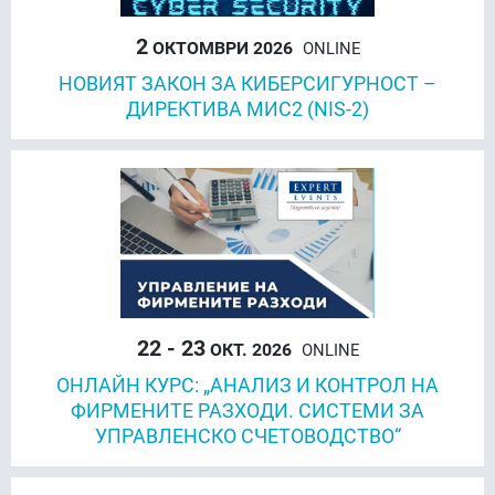
2
ОКТОМВРИ 2026
ONLINE
НОВИЯТ ЗАКОН ЗА КИБЕРСИГУРНОСТ –
ДИРЕКТИВА МИС2 (NIS-2)
22 - 23
ОКТ. 2026
ONLINE
ОНЛАЙН КУРС: „АНАЛИЗ И КОНТРОЛ НА
ФИРМЕНИТЕ РАЗХОДИ. СИСТЕМИ ЗА
УПРАВЛЕНСКО СЧЕТОВОДСТВО“