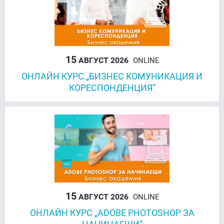
15
АВГУСТ 2026
ONLINE
ОНЛАЙН КУРС „БИЗНЕС КОМУНИКАЦИЯ И
КОРЕСПОНДЕНЦИЯ“
15
АВГУСТ 2026
ONLINE
ОНЛАЙН КУРС „ADOBE PHOTOSHOP ЗА