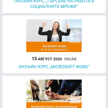
ОНЛАЙН КУРС „ТЪРСЕНЕ НА РАБОТА В
СОЦИАЛНИТЕ МРЕЖИ“
15
АВГУСТ 2026
ONLINE
ОНЛАЙН КУРС „MICROSOFT WORD“