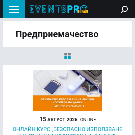
Предприемачество
15
АВГУСТ 2026
ONLINE
ОНЛАЙН КУРС „БЕЗОПАСНО ИЗПОЛЗВАНЕ