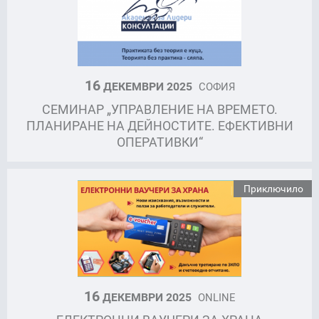
16
ДЕКЕМВРИ 2025
СОФИЯ
СЕМИНАР „УПРАВЛЕНИЕ НА ВРЕМЕТО.
ПЛАНИРАНЕ НА ДЕЙНОСТИТЕ. ЕФЕКТИВНИ
ОПЕРАТИВКИ“
Приключило
16
ДЕКЕМВРИ 2025
ONLINE