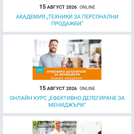
15
АВГУСТ 2026
ONLINE
АКАДЕМИЯ „ТЕХНИКИ ЗА ПЕРСОНАЛНИ
ПРОДАЖБИ“
15
АВГУСТ 2026
ONLINE
ОНЛАЙН КУРС „ЕФЕКТИВНО ДЕЛЕГИРАНЕ ЗА
МЕНИДЖЪРИ“