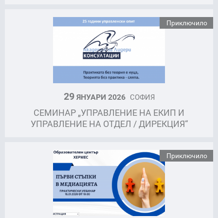
Приключило
29
ЯНУАРИ 2026
СОФИЯ
СЕМИНАР „УПРАВЛЕНИЕ НА ЕКИП И
УПРАВЛЕНИЕ НА ОТДЕЛ / ДИРЕКЦИЯ“
Приключило