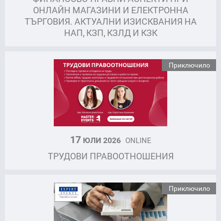
ОНЛАЙН МАГАЗИНИ И ЕЛЕКТРОННА
ТЪРГОВИЯ. АКТУАЛНИ ИЗИСКВАНИЯ НА
НАП, КЗП, КЗЛД И КЗК
Приключило
17
ЮЛИ 2026
ONLINE
ТРУДОВИ ПРАВООТНОШЕНИЯ
Приключило