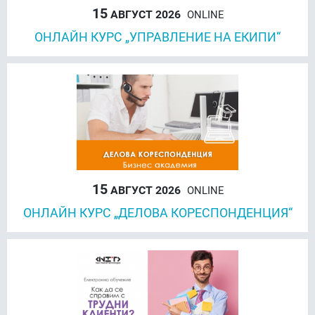
15
АВГУСТ 2026
ONLINE
ОНЛАЙН КУРС „УПРАВЛЕНИЕ НА ЕКИПИ“
15
АВГУСТ 2026
ONLINE
ОНЛАЙН КУРС „ДЕЛОВА КОРЕСПОНДЕНЦИЯ“