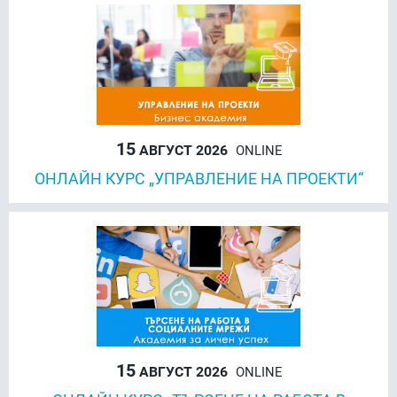
15
АВГУСТ 2026
ONLINE
ОНЛАЙН КУРС „УПРАВЛЕНИЕ НА ПРОЕКТИ“
15
АВГУСТ 2026
ONLINE