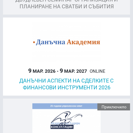
ПЛАНИРАНЕ НА СВАТБИ И СЪБИТИЯ
9
9
МАР. 2026 -
МАР. 2027
ONLINE
ДАНЪЧНИ АСПЕКТИ НА СДЕЛКИТЕ С
ФИНАНСОВИ ИНСТРУМЕНТИ 2026
Приключило