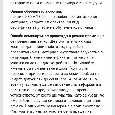
от горните цени съобразно периода и броя модули.
Онлайн обучението включва:
лекции 9,30 – 13.00ч., подробен презентационен
материал, изпратен в електронен вид,
сертификат за участие в обучението, почивка
Онлайн семинарът се провежда в реално време и не
се предоставя запис.
Ще получите линк към
zoom.us ден преди събитието, подробен
презентационен материал и упътване за участие в
семинара. С една идентификация може да се
участва само на едно устройство! Изписвайте
имената си при влизане в zoom (които сте
посочили при регистрацията за семинара), за да
бъдете допуснати до семинара. Ангажимент на
всеки участник е да се запознае с платформата и
работата с нея предварително, да изпробва
устройството, от което ще участва, като се убеди, че
има работеща аудио система и надеждна интернет
връзка. Наличието на камера не е задължително.
Фактурите и линк за участие се изпращат на