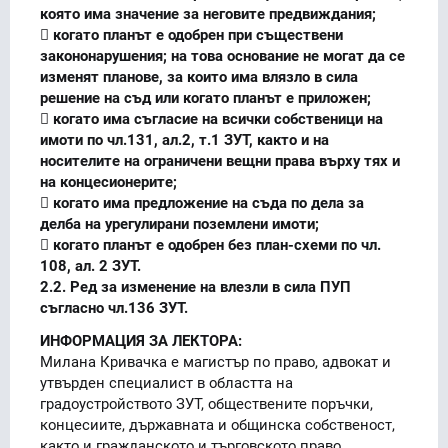
която има значение за неговите предвиждания;
 когато планът е одобрен при съществени
закононарушения; на това основание не могат да се
изменят планове, за които има влязло в сила
решение на съд или когато планът е приложен;
 когато има съгласие на всички собственици на
имоти по чл.131, ал.2, т.1 ЗУТ, както и на
носителите на ограничени вещни права върху тях и
на концесионерите;
 когато има предложение на съда по дела за
делба на урегулирани поземлени имоти;
 когато планът е одобрен без план-схеми по чл.
108, ал. 2 ЗУТ.
2.2. Ред за изменение на влезли в сила ПУП
съгласно чл.136 ЗУТ.
ИНФОРМАЦИЯ ЗА ЛЕКТОРА:
Милана Кривачка е магистър по право, адвокат и
утвърден специалист в областта на
градоустройството ЗУТ, обществените поръчки,
концесиите, държавната и общинска собственост,
както и гражданското и търговското право.