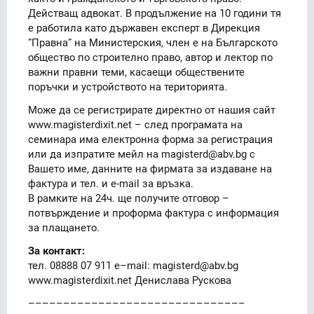
Действащ адвокат. В продължение на 10 години тя
е работила като държавен експерт в Дирекция
”Правна” на Министерския, член е на Българското
общество по строително право, автор и лектор по
важни правни теми, касаещи обществените
поръчки и устройството на територията.
Може да се регистрирате директно от нашия сайт
www.magisterdixit.net – след програмата на
семинара има електронна форма за регистрация
или да изпратите мейл на magisterd@abv.bg с
Вашето име, данните на фирмата за издаване на
фактура и тел. и e-mail за връзка.
В рамките на 24ч. ще получите отговор –
потвърждение и проформа фактура с информация
за плащането.
За контакт:
тел. 08888 07 911 е–mail: magisterd@abv.bg
www.magisterdixit.net Денислава Рускова
–––––––––––––––––––––––––––––––