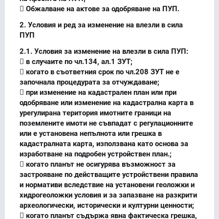
 Обжалване на актове за одобряване на ПУП.
2. Условия и ред за изменение на влезли в сила
ПУП
2.1. Условия за изменение на влезли в сила ПУП:
 в случаите по чл.134, ал.1 ЗУТ;
 когато в съответния срок по чл.208 ЗУТ не е
започнала процедурата за отчуждаване;
 при изменение на кадастрален план или при
одобряване или изменение на кадастрална карта в
урегулирана територия имотните граници на
поземлените имоти не съвпадат с регулационните
или е установена непълнота или грешка в
кадастралната карта, използвана като основа за
изработване на подробен устройствен план.;
 когато планът не осигурява възможност за
застрояване по действащите устройствени правила
и нормативи вследствие на установени геоложки и
хидрогеоложки условия и за запазване на разкрити
археологически, исторически и културни ценности;
 когато планът съдържа явна фактическа грешка,