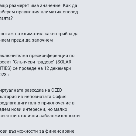
ащо размерът има значение: Как да
зберем правилния климатик според
таята?
онтаж на климатик: какво трябва да
наем преди да започнем
аключителна пресконференция по
роект "Слънчеви градове" (SOLAR
ITIES) се проведе на 12 декември
023 г.
иртуалната разходка на CEED
ългария из непознатата София
редлага дигитално приключение в
едем нови интересни, но малко
звестни столични забележителности
ови възможности за финансиране