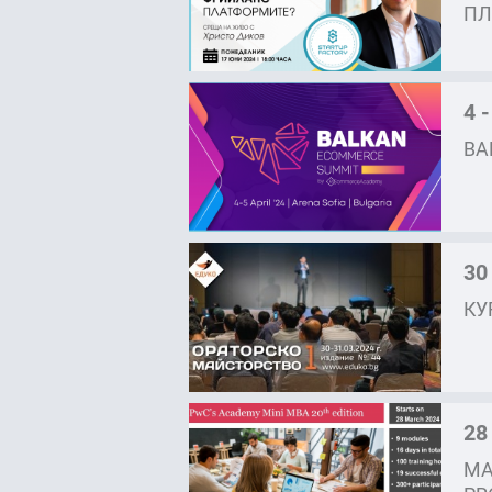
ПЛ
4 -
BA
30
КУ
28
MA