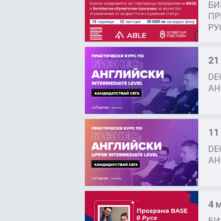
БИ
ПР
РУ
21
DE
АН
11
DE
АН
4
М
БИ