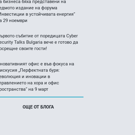
а бизнеса бяха представени на
едмото издание на форума
Инвестиции в устойчивата енергия“
а 29 ноември
ървото събитие от поредицата Cyber
ecurity Talks Bulgaria вече е готово да
осрещне своите гости!
новативният офис е във фокуса на
искусия „Перфектната буря:
еволюция и иновации в
правлението на хора и офис
ространства“ на 9 март
ОЩЕ ОТ БЛОГА