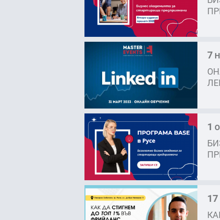
ПР
7
Н
ОН
ЛЕ
1
О
БИ
ПР
17
КА