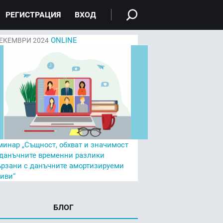
РЕГИСТРАЦИЯ
ВХОД
ONLINE
ЕКЕМВРИ 2024
минар „Същност, обхват и значимост
 данъчните временни разлики
ързани с данъчните амортизируеми
тиви“
БЛОГ