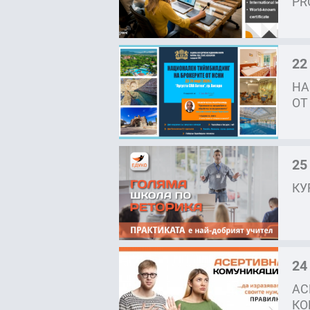
PR
22
НА
ОТ
25
КУ
24
АС
КО