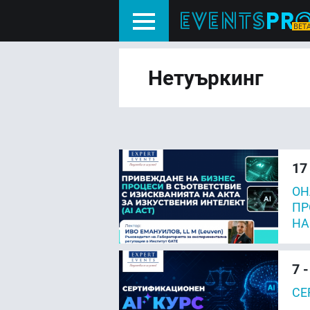
Нетуъркинг
17
ОН
ПР
НА
7 -
СЕ