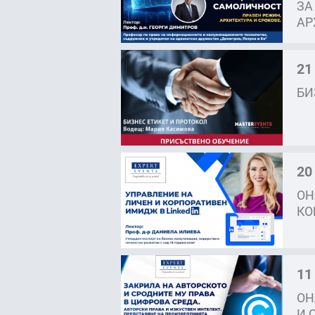
ЗА
АР
21
БИ
20
ОН
КО
11
ОН
И 