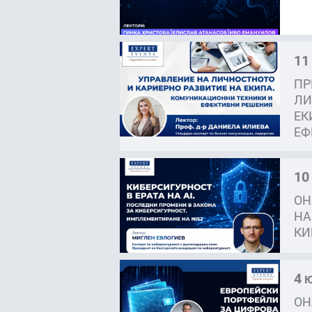
11
ПР
ЛИ
ЕК
ЕФ
10
ОН
НА
КИ
4
Ю
ОН