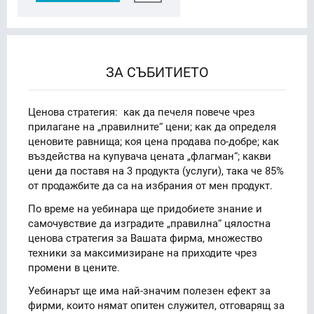
ЗА СЪБИТИЕТО
Ценова стратегия: как да печеля повече чрез
прилагане на „правилните“ цени; как да определя
ценовите равнища; коя цена продава по-добре; как
въздейства на купувача цената „флагман“; какви
цени да поставя на 3 продукта (услуги), така че 85%
от продажбите да са на избрания от мен продукт.
По време на уебинара ще придобиете знание и
самочувствие да изградите „правилна“ цялостна
ценова стратегия за Вашата фирма, множество
техники за максимизиране на приходите чрез
промени в цените.
Уебинарът ще има най-значим полезен ефект за
фирми, които нямат опитен служител, отговарящ за