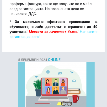
проформа фактура, която ще полу­чи­те по е-мейл
след регистрацията. На посочената цена се
начислява ДДС.
*
За максимално ефективно провеждане на
обучението, онлайн достъпът е ог­ра­ни­чен до 40
участника!
Местата се изчерпват бързо!
Направете
регистрация сега!
ONLINE
5
ДЕКЕМВРИ 2024