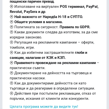
пощенски паричен превод
.
⦿ Използване на виртуален
POS терминал, PayPal,
Revolut, PaySera и др
.
⦿
Най-важното от Наредба Н-18 и СУПТО.
⦿
Общите условия в магазина.
⦿ Политиката за сигурност.
Правила по GDPR.
⦿ Какви документи следва да изготвим, за да сме
изрядни законово.
⦿ Регулация на рекламните кампании – оферти,
томболи, игри.
⦿ Как да избегнем застрашителните
глоби и
санкции, налагани от КЗК и КЗП.
⦿
Правилното провеждане на рекламни кампании
–
практически съвети.
⦿ Документиране на дейността на търговеца и
практически насоки.
⦿ Как да документираме дейността си като
търговци и да реагираме в определени ситуации.
⦿ Действия при постъпили рекламации, отказ от
поръчки, искания от клиенти или конкуренти.
Цялата програма можете да видите тук!