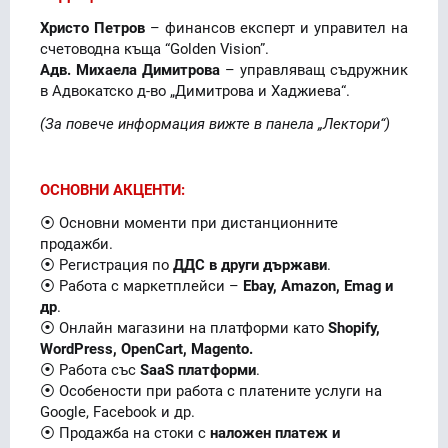
Христо Петров
– финансов експерт и управител на
счетоводна къща “Golden Vision”.
Адв. Михаела Димитрова
– управляващ съдружник
в Адвокатско д-во „Ди­митро­ва и Хаджиева“.
(За повече информация вижте в панела „Лектори“)
ОСНОВНИ АКЦЕНТИ:
⦿ Основни моменти при дистанционните
продажби.
⦿ Регистрация по
ДДС в други държави
.
⦿ Работа с маркетплейси –
Ebay, Amazon, Emag и
др
.
⦿ Oнлайн магазини на платформи като
Shopify,
WordPress, OpenCart, Magento.
⦿ Работа със
SaaS платформи
.
⦿ Особености при работа с платените услуги на
Google, Facebook и др.
⦿ Продажба на стоки с
наложен платеж и