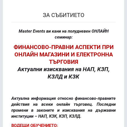
ЗА СЪБИТИЕТО
Master Events ви кани на полудневен ОНЛАЙН
семинар:
ФИНАНСОВО-ПРАВНИ АСПЕКТИ ПРИ
ОНЛАЙН МАГАЗИНИ И ЕЛЕКТРОННА
ТЪРГОВИЯ
Актуални изисквания на НАП, КЗП,
КЗЛД и КЗК
Актуална информация относно финансово-правните
действия на всеки онлайн тър­го­вец. Последни
промени в законите и изиск­ва­ния на дър­жавни
инсти­ту­ции – НАП, КЗК, КЗП, КЗЛД.
ВОДЕЩИ ОБУЧЕНИЕТО: