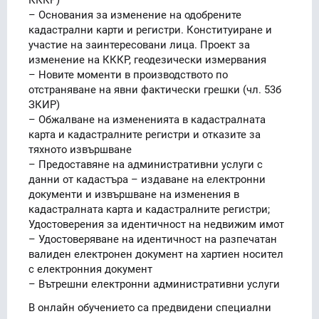
– Основания за изменение на одобрените
кадастрални карти и регистри. Конституиране и
участие на заинтересовани лица. Проект за
изменение на КККР, геодезически измервания
– Новите моменти в производството по
отстраняване на явни фактически грешки (чл. 53б
ЗКИР)
– Обжалване на измененията в кадастралната
карта и кадастралните регистри и отказите за
тяхното извършване
– Предоставяне на административни услуги с
данни от кадастъра – издаване на електронни
документи и извършване на изменения в
кадастралната карта и кадастралните регистри;
Удостоверения за идентичност на недвижим имот
– Удостоверяване на идентичност на разпечатан
валиден електронен документ на хартиен носител
с електронния документ
– Вътрешни електронни административни услуги
В онлайн обучението са предвидени специални