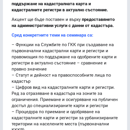
поддържане на кадастралната карта и
кадастралните регистри в актуално състояние.
Акцент ще бъде поставен и върху
предоставянето
на административни услуги с данни от кадастъра.
Сред конкретните теми на семинара са:
– Функции на Службите по ГКК при създаване на
първоначални кадастрални карти и регистри и
правомощия по поддържане на одобрените карти и
регистри в актуално състояние – сравнение и
правно значение
– Статут и дейност на правоспособните лица по
кадастър
– Цифров вид на кадастралните карти и регистри.
Ред за отразяване в кадастъра на зоните за
ограничения. Приемане и осигуряване на публичен
достъп до специализираните карти и регистри
– Процедура по приемане и одобряване на
кадастралните карти и регистри за урбанизираните
територии на населените места (първоначални
КККР)