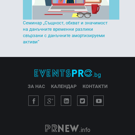
Семинар „Същност, обхват и значимост
на данъчните временни разлики
свързани с данъчните амортизируеми
активи“
ЗА НАС
КАЛЕНДАР
КОНТАКТИ