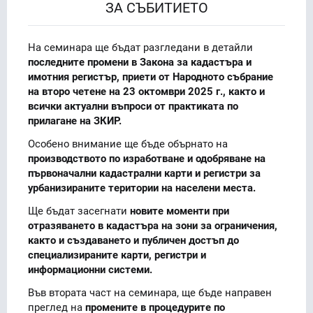
ЗА СЪБИТИЕТО
На семинара ще бъдат разгледани в детайли
последните промени в Закона за кадастъра и
имотния регистър, приети от Народното събрание
на второ четене на 23 октомври 2025 г., както и
всички актуални въпроси от практиката по
прилагане на ЗКИР.
Особено внимание ще бъде обърнато на
производството по изработване и одобряване на
първоначални кадастрални карти и регистри за
урбанизираните територии на населени места.
Ще бъдат засегнати
новите моменти при
отразяването в кадастъра на зони за ограничения,
както и създаването и публичен достъп до
специализираните карти, регистри и
информационни системи.
Във втората част на семинара, ще бъде направен
преглед на
промените в процедурите по