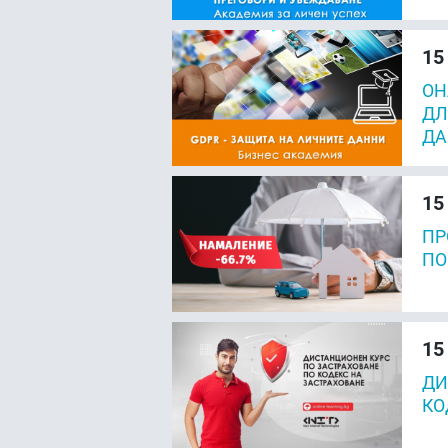
15
ОН
ДЛ
ДА
15
ПР
ПО
15
ДИ
КО