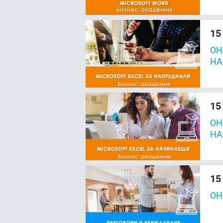
15
ОН
НА
15
ОН
НА
15
ОН