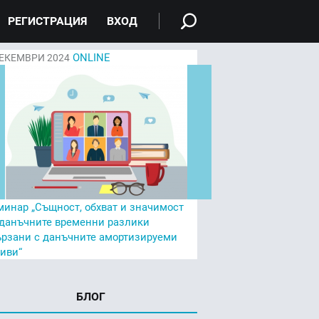
РЕГИСТРАЦИЯ
ВХОД
ONLINE
ЕКЕМВРИ 2024
минар „Същност, обхват и значимост
 данъчните временни разлики
ързани с данъчните амортизируеми
тиви“
БЛОГ