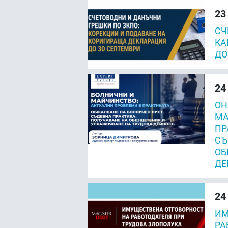
23
СЧ
КА
ДО
24
ОН
МА
ПР
СЪ
ОБ
ДЕ
24
ИМ
РА