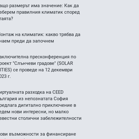
ащо размерът има значение: Как да
зберем правилния климатик според
таята?
онтаж на климатик: какво трябва да
наем преди да започнем
аключителна пресконференция по
роект "Слънчеви градове" (SOLAR
ITIES) се проведе на 12 декември
023 г.
иртуалната разходка на CEED
ългария из непознатата София
редлага дигитално приключение в
едем нови интересни, но малко
звестни столични забележителности
ови възможности за финансиране