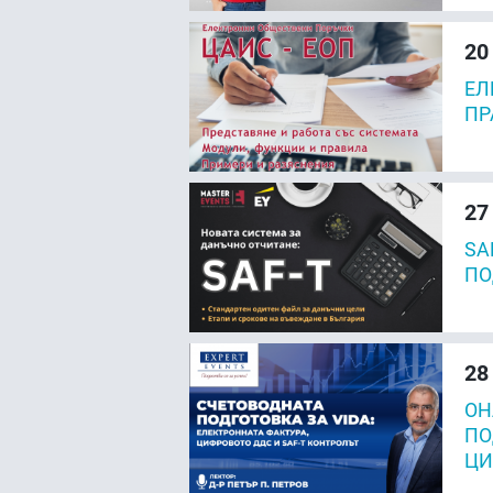
20
ЕЛ
ПР
27
SA
ПО
28
ОН
ПО
ЦИ