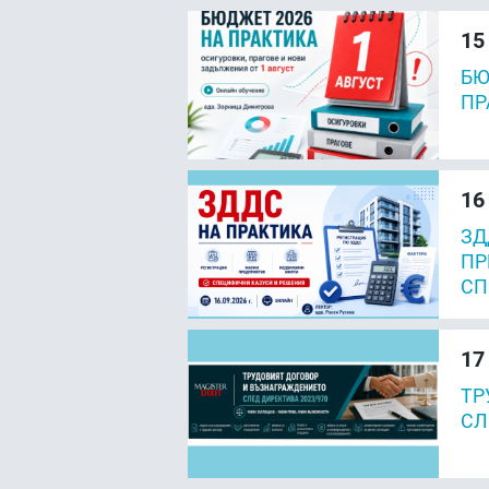
15
БЮ
ПР
16
ЗД
ПР
СП
17
ТР
СЛ