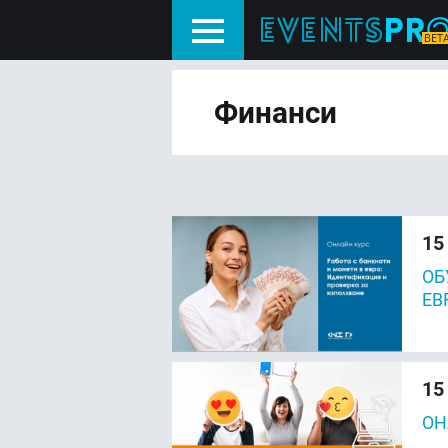
Финанси
15
ОБ
ЕВ
15
ОН