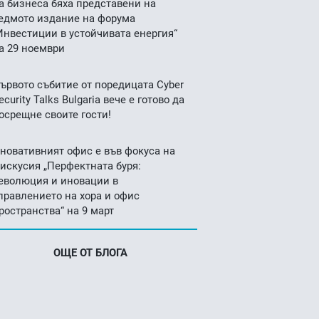
а бизнеса бяха представени на
едмото издание на форума
Инвестиции в устойчивата енергия“
а 29 ноември
ървото събитие от поредицата Cyber
ecurity Talks Bulgaria вече е готово да
осрещне своите гости!
новативният офис е във фокуса на
искусия „Перфектната буря:
еволюция и иновации в
правлението на хора и офис
ространства“ на 9 март
ОЩЕ ОТ БЛОГА