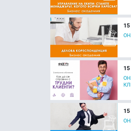
15
ОН
15
ОН
КЛ
15
ОН