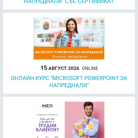
НАПРЕДНАЛИ“ СЪС СЕРТИФИКАТ
15
АВГУСТ 2026
ONLINE
ОНЛАЙН КУРС “MICROSOFT POWERPOINT ЗА
НАПРЕДНАЛИ”