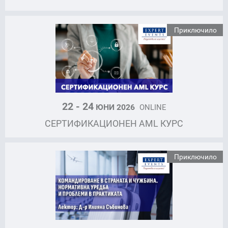
Приключило
22 - 24
ЮНИ 2026
ONLINE
СЕРТИФИКАЦИОНЕН AML КУРС
Приключило