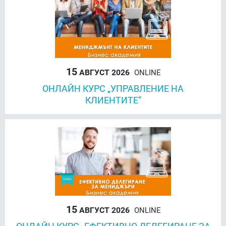
15
АВГУСТ 2026
ONLINE
ОНЛАЙН КУРС „УПРАВЛЕНИЕ НА
КЛИЕНТИТЕ“
15
АВГУСТ 2026
ONLINE