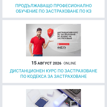
ПРОДЪЛЖАВАЩО ПРОФЕСИОНАЛНО
ОБУЧЕНИЕ ПО ЗАСТРАХОВАНЕ ПО КЗ
15
АВГУСТ 2026
ONLINE
ДИСТАНЦИОНЕН КУРС ПО ЗАСТРАХОВАНЕ
ПО КОДЕКСА ЗА ЗАСТРАХОВАНЕ