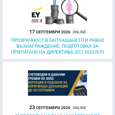
17
СЕПТЕМВРИ 2026
ONLINE
ПРОЗРАЧНОСТ В ЗАПЛАЩАНЕТО И РАВНО
ВЪЗНАГРАЖДЕНИЕ. ПОДГОТОВКА ЗА
ПРИЛАГАНЕ НА ДИРЕКТИВА (ЕС) 2023/970
23
СЕПТЕМВРИ 2026
ONLINE