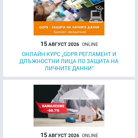
15
АВГУСТ 2026
ONLINE
ОНЛАЙН КУРС „GDPR РЕГЛАМЕНТ И
ДЛЪЖНОСТНИ ЛИЦА ПО ЗАЩИТА НА
ЛИЧНИТЕ ДАННИ“
15
АВГУСТ 2026
ONLINE