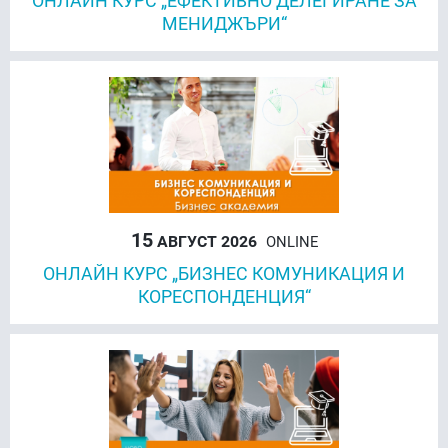
ОНЛАЙН КУРС „ЕФЕКТИВНО ДЕЛЕГИРАНЕ ЗА
МЕНИДЖЪРИ“
15
АВГУСТ 2026
ONLINE
ОНЛАЙН КУРС „БИЗНЕС КОМУНИКАЦИЯ И
КОРЕСПОНДЕНЦИЯ“