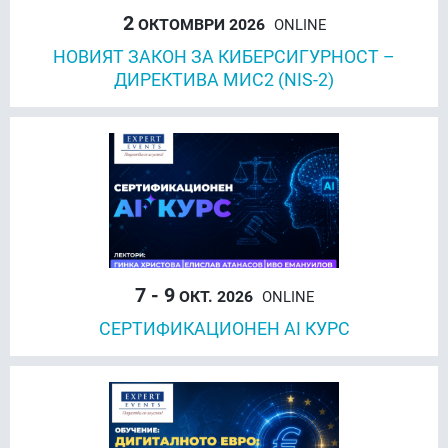
2
ОКТОМВРИ 2026
ONLINE
НОВИЯТ ЗАКОН ЗА КИБЕРСИГУРНОСТ –
ДИРЕКТИВА МИС2 (NIS-2)
7 - 9
ОКТ. 2026
ONLINE
СЕРТИФИКАЦИОНЕН AI КУРС