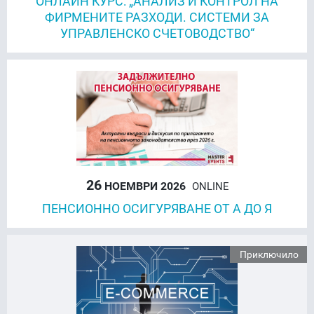
ОНЛАЙН КУРС: „АНАЛИЗ И КОНТРОЛ НА
ФИРМЕНИТЕ РАЗХОДИ. СИСТЕМИ ЗА
УПРАВЛЕНСКО СЧЕТОВОДСТВО“
26
НОЕМВРИ 2026
ONLINE
ПЕНСИОННО ОСИГУРЯВАНЕ ОТ А ДО Я
Приключило