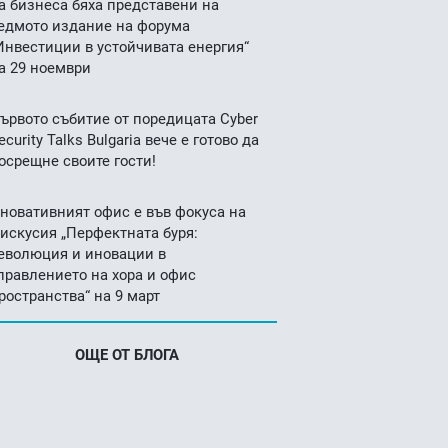
а бизнеса бяха представени на
едмото издание на форума
Инвестиции в устойчивата енергия“
а 29 ноември
ървото събитие от поредицата Cyber
ecurity Talks Bulgaria вече е готово да
осрещне своите гости!
новативният офис е във фокуса на
искусия „Перфектната буря:
еволюция и иновации в
правлението на хора и офис
ространства“ на 9 март
ОЩЕ ОТ БЛОГА