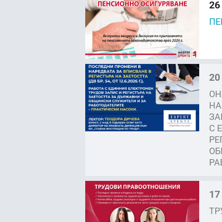
26
ПЕ
20
ОН
НА
ЗА
С 
РЕ
ОБ
РА
17
ТР