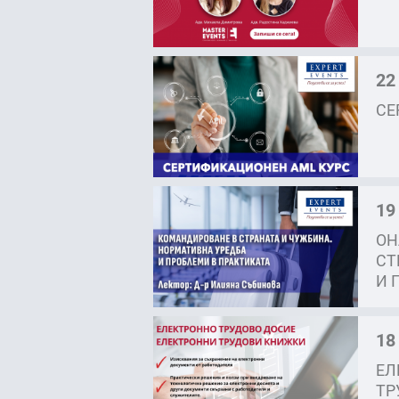
22
СЕ
19
ОН
СТ
И 
18
ЕЛ
ТР