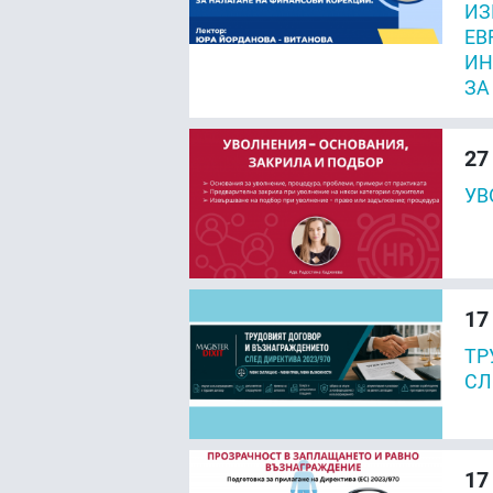
ИЗ
ЕВ
ИН
ЗА
27
УВ
17
ТР
СЛ
17