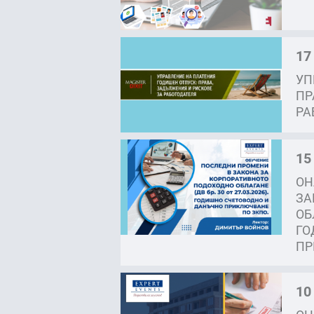
17
УП
ПР
РА
15
ОН
ЗА
ОБЛ
ГО
ПР
10