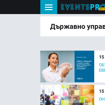
Държавно упра
15
ОБ
ЕВ
15
ОН