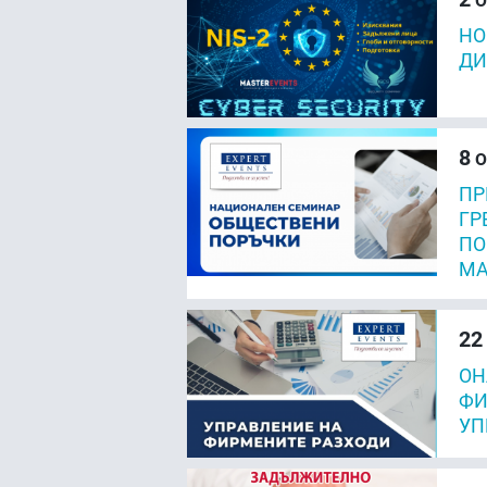
О
НО
ДИ
8
О
ПР
ГР
ПО
МА
22
ОН
ФИ
УП