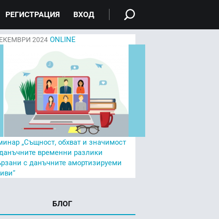
РЕГИСТРАЦИЯ
ВХОД
ONLINE
ЕКЕМВРИ 2024
минар „Същност, обхват и значимост
 данъчните временни разлики
ързани с данъчните амортизируеми
тиви“
БЛОГ