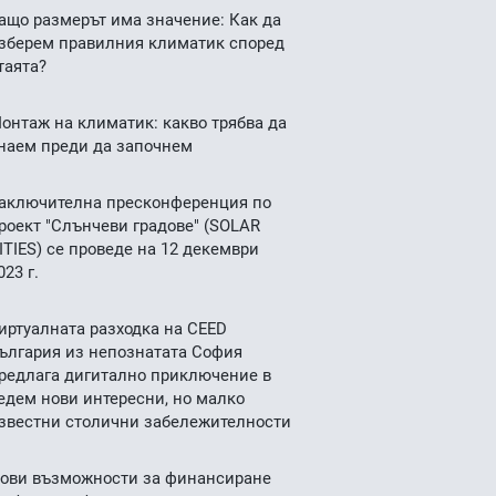
ащо размерът има значение: Как да
зберем правилния климатик според
таята?
онтаж на климатик: какво трябва да
наем преди да започнем
аключителна пресконференция по
роект "Слънчеви градове" (SOLAR
ITIES) се проведе на 12 декември
023 г.
иртуалната разходка на CEED
ългария из непознатата София
редлага дигитално приключение в
едем нови интересни, но малко
звестни столични забележителности
ови възможности за финансиране