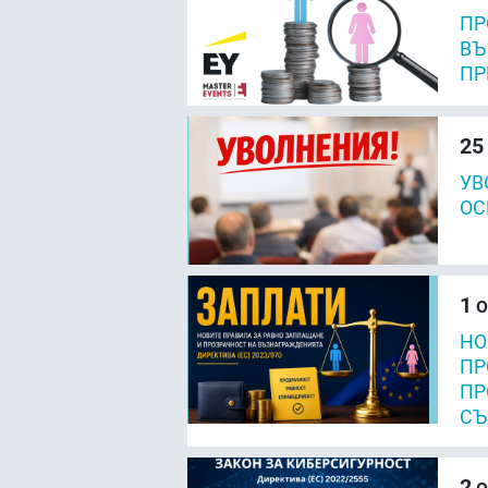
ПР
ВЪ
ПР
25
УВ
ОС
1
О
НО
ПР
ПР
СЪ
2