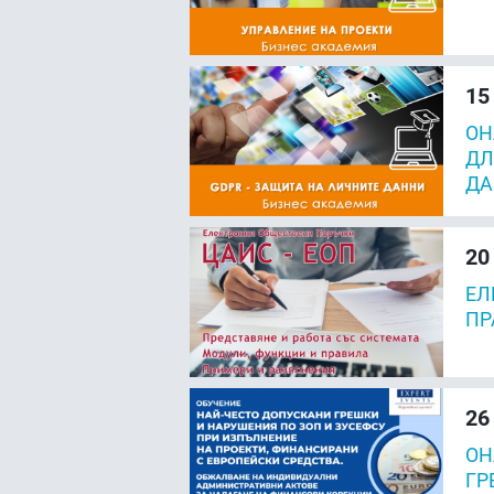
15
ОН
ДЛ
ДА
20
ЕЛ
ПР
26
ОН
ГР