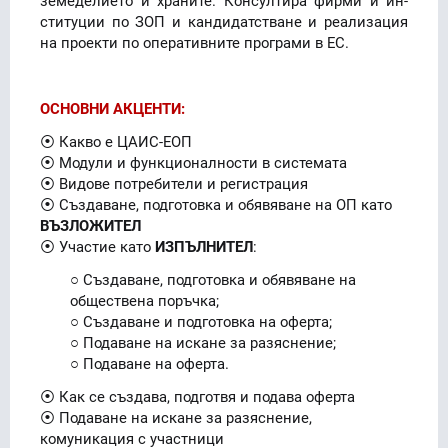
земеделието и храните. Кон­сул­ти­ра фирми и ин­
сти­ту­ции по ЗОП и кандидатстване и реализация
на проекти по оперативните програми в ЕС.
ОСНОВНИ АКЦЕНТИ:
⦿ Какво е ЦАИС-ЕОП
⦿ Модули и функционалности в системата
⦿ Видове потребители и регистрация
⦿ Създаване, подготовка и обявяване на ОП като
ВЪЗЛОЖИТЕЛ
⦿ Участие като
ИЗПЪЛНИТЕЛ
:
○ Създаване, подготовка и обявяване на
обществена поръчка;
○ Създаване и подготовка на оферта;
○ Подаване на искане за разяснение;
○ Подаване на оферта.
⦿ Как се създава, подготвя и подава оферта
⦿ Подаване на искане за разяснение,
комуникация с участници