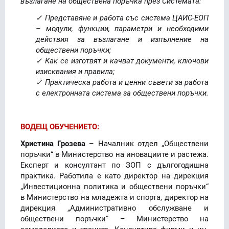
възлагане на обществена поръчка през Системата:
✓ Представяне и работа със система ЦАИС-ЕОП
– модули, функции,
па­ра­мет­ри и необ­хо­ди­ми
действия за възлагане и изпълнение на
обществени поръчки;
✓ Как се изготвят и качват документи, ключови
изисквания и правила;
✓ Практическа работа и ценни съвети за работа
с електронната система за об­щест­ве­ни поръчки.
ВОДЕЩ ОБУЧЕНИЕТО:
Христина Грозева
– Началник отдел „Обществени
поръчки“ в Министерство на ино­ва­циите и растежа.
Експерт и консултант по ЗОП с дългогодишна
практика. Работила е като директор на дирекция
„Инвестиционна политика и обществени поръчки“
в Ми­ни­стер­ство на младежта и спорта, директор на
дирекция „Административнo обслужване и
обществени поръчки” – Министерство на