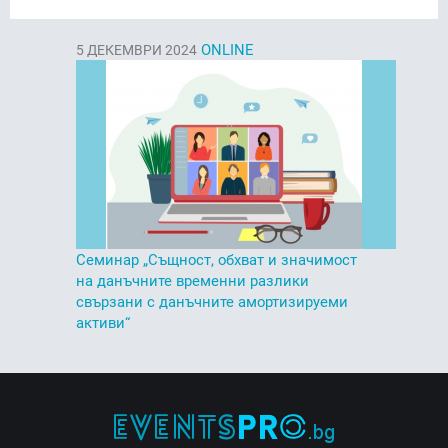
ONLINE
5
ДЕКЕМВРИ 2024
Семинар „Същност, обхват и значимост
на данъчните временни разлики
свързани с данъчните амортизируеми
активи“