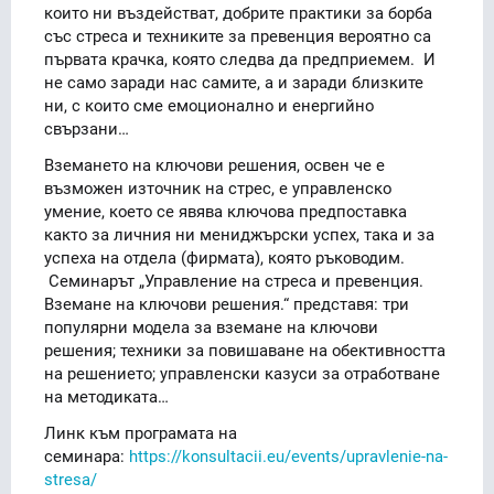
които ни въздействат, добрите практики за борба
със стреса и техниките за превенция вероятно са
първата крачка, която следва да предприемем. И
не само заради нас самите, а и заради близките
ни, с които сме емоционално и енергийно
свързани…
Вземането на ключови решения, освен че е
възможен източник на стрес, е управленско
умение, което се явява ключова предпоставка
както за личния ни мениджърски успех, така и за
успеха на отдела (фирмата), която ръководим.
Семинарът „Управление на стреса и превенция.
Вземане на ключови решения.“ представя: три
популярни модела за вземане на ключови
решения; техники за повишаване на обективността
на решението; управленски казуси за отработване
на методиката…
Линк към програмата на
семинара:
https://konsultacii.eu/events/upravlenie-na-
stresa/