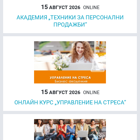
15
АВГУСТ 2026
ONLINE
АКАДЕМИЯ „ТЕХНИКИ ЗА ПЕРСОНАЛНИ
ПРОДАЖБИ“
15
АВГУСТ 2026
ONLINE
ОНЛАЙН КУРС „УПРАВЛЕНИЕ НА СТРЕСА“