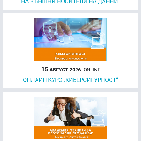
НА ВЪНШНИ НОСИТЕЛИ НА ДАННИ“
15
АВГУСТ 2026
ONLINE
ОНЛАЙН КУРС „КИБЕРСИГУРНОСТ“