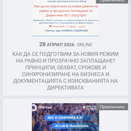
28
АПРИЛ 2026
ONLINE
КАК ДА СЕ ПОДГОТВИМ ЗА НОВИЯ РЕЖИМ
НА РАВНО И ПРОЗРАЧНО ЗАПЛАЩАНЕ?
ПРИНЦИПИ, ОБХВАТ, СРОКОВЕ И
СИНХРОНИЗИРАНЕ НА БИЗНЕСА И
ДОКУМЕНТАЦИЯТА С ИЗИСКВАНИЯТА НА
ДИРЕКТИВАТА
Приключило