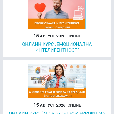
15
АВГУСТ 2026
ONLINE
ОНЛАЙН КУРС „ЕМОЦИОНАЛНА
ИНТЕЛИГЕНТНОСТ“
15
АВГУСТ 2026
ONLINE
ОНЛАЙН КУРС “MICROSOFT POWERPOINT ЗА