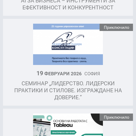
AI ЗА БИЗНЕСА – ИНСТРУМЕНТИ ЗА
ЕФЕКТИВНОСТ И КОНКУРЕНТНОСТ
Приключило
19
ФЕВРУАРИ 2026
СОФИЯ
СЕМИНАР „ЛИДЕРСТВО. ЛИДЕРСКИ
ПРАКТИКИ И СТИЛОВЕ. ИЗГРАЖДАНЕ НА
ДОВЕРИЕ.“
Приключило