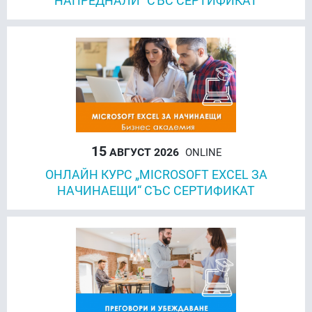
НАПРЕДНАЛИ“ СЪС СЕРТИФИКАТ
15
АВГУСТ 2026
ONLINE
ОНЛАЙН КУРС „MICROSOFT EXCEL ЗА
НАЧИНАЕЩИ“ СЪС СЕРТИФИКАТ