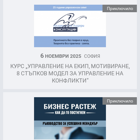
Приключило
6
НОЕМВРИ 2025
СОФИЯ
КУРС „УПРАВЛЕНИЕ НА ЕКИП, МОТИВИРАНЕ,
8 СТЪПКОВ МОДЕЛ ЗА УПРАВЛЕНИЕ НА
КОНФЛИКТИ“
Приключило