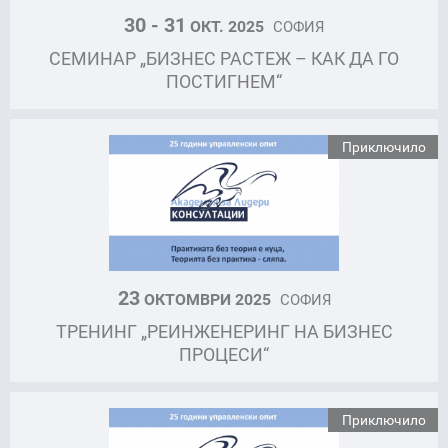
30 - 31
ОКТ. 2025
СОФИЯ
СЕМИНАР „БИЗНЕС РАСТЕЖ – КАК ДА ГО
ПОСТИГНЕМ“
Приключило
23
ОКТОМВРИ 2025
СОФИЯ
ТРЕНИНГ „РЕИНЖЕНЕРИНГ НА БИЗНЕС
ПРОЦЕСИ“
Приключило