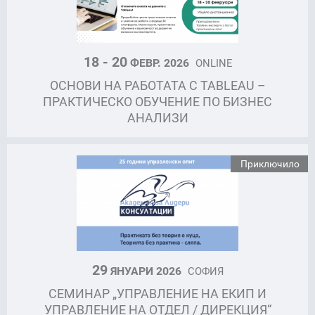
18 - 20
ФЕВР. 2026
ONLINE
ОСНОВИ НА РАБОТАТА С TABLEAU –
ПРАКТИЧЕСКО ОБУЧЕНИЕ ПО БИЗНЕС
АНАЛИЗИ
Приключило
29
ЯНУАРИ 2026
СОФИЯ
СЕМИНАР „УПРАВЛЕНИЕ НА ЕКИП И
УПРАВЛЕНИЕ НА ОТДЕЛ / ДИРЕКЦИЯ“