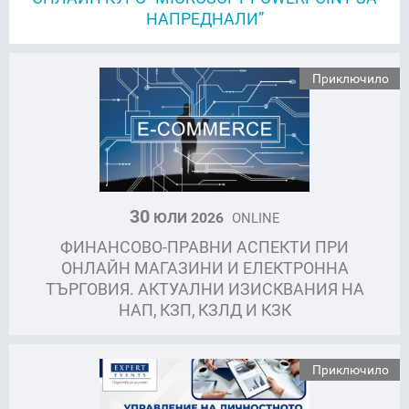
НАПРЕДНАЛИ”
Приключило
30
ЮЛИ 2026
ONLINE
ФИНАНСОВО-ПРАВНИ АСПЕКТИ ПРИ
ОНЛАЙН МАГАЗИНИ И ЕЛЕКТРОННА
ТЪРГОВИЯ. АКТУАЛНИ ИЗИСКВАНИЯ НА
НАП, КЗП, КЗЛД И КЗК
Приключило