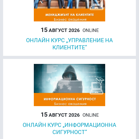
15
АВГУСТ 2026
ONLINE
ОНЛАЙН КУРС „УПРАВЛЕНИЕ НА
КЛИЕНТИТЕ“
15
АВГУСТ 2026
ONLINE
ОНЛАЙН КУРС „ИНФОРМАЦИОННА
СИГУРНОСТ“