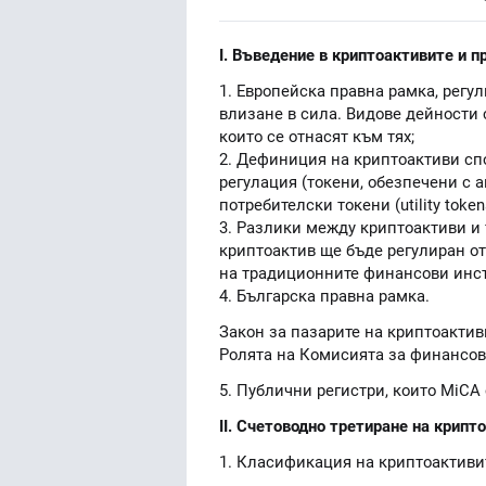
I. Въведение в криптоактивите и п
1. Европейска правна рамка, регу
влизане в сила. Видове дейности 
които се отнасят към тях;
2. Дефиниция на криптоактиви спо
регулация (токени, обезпечени с а
потребителски токени (utility toke
3. Разлики между криптоактиви и
криптоактив ще бъде регулиран от
на традиционните финансови инс
4. Българска правна рамка.
Закон за пазарите на криптоактиви 
Ролята на Комисията за финансов
5. Публични регистри, които MiCA
II. Счетоводно третиране на крипт
1. Класификация на криптоактив