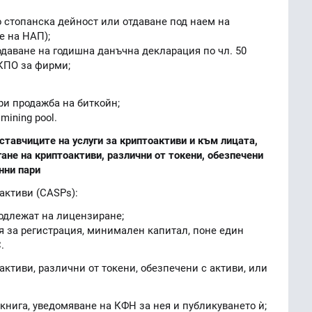
то стопанска дейност или отдаване под наем на
е на НАП);
одаване на годишна данъчна декларация по чл. 50
КПО за фирми;
ри продажба на биткойн;
mining pool.
ставчиците на услуги за криптоактиви и към лицата,
ане на криптоактиви, различни от токени, обезпечени
онни пари
оактиви (CASPs):
подлежат на лицензиране;
 за регистрация, минимален капитал, поне един
.
активи, различни от токени, обезпечени с активи, или
книга, уведомяване на КФН за нея и публикуването ѝ;