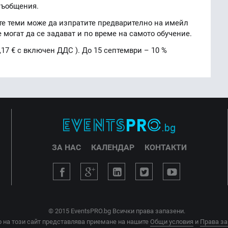
съобщения.
те теми може да изпратите предварително на имейл
е могат да се задават и по време на самото обучение.
8,17 € с включен ДДС ). До 15 септември – 10 %
ЗА НАС
КАЛЕНДАР
КОНТАКТИ
© 2015 EventsPRO.bg Всички права запазени.
 на този сайт представлява приемане на нашите
Общи условия
и
Права за