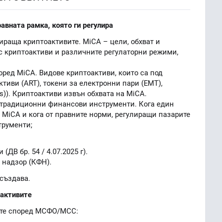
равната рамка, която ги регулира
лираща криптоактивите. MiCA – цели, обхват и
с криптоактиви и различните регулаторни режими,
ред MiCA. Видове криптоактиви, които са под
ктиви (ART), токени за електронни пари (EMT),
ns)). Криптоактиви извън обхвата на MiCA.
 традиционни финансови инструменти. Кога един
 MiCA и кога от правните норми, регулиращи пазарите
трументи;
(ДВ бр. 54 / 4.07.2025 г).
 надзор (КФН).
 създава.
оактивите
ите според МСФО/МСС: