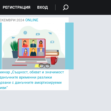
РЕГИСТРАЦИЯ
ВХОД
ONLINE
ЕКЕМВРИ 2024
минар „Същност, обхват и значимост
 данъчните временни разлики
ързани с данъчните амортизируеми
тиви“