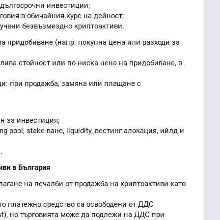
 дългосрочни инвестиции;
говия в обичайния курс на дейност;
лучени безвъзмездно криптоактиви.
на придобиване (напр. покупна цена или разходи за
лива стойност или по-ниска цена на придобиване, в
ди: при продажба, замяна или плащане с
н за инвестиция;
 pool, stake-ване, liquidity, вестинг алокация, ийлд и
.
тиви в България
лагане на печалби от продажба на криптоактиви като
то платежно средство са освободени от ДДС
st), но търговията може да подлежи на ДДС при