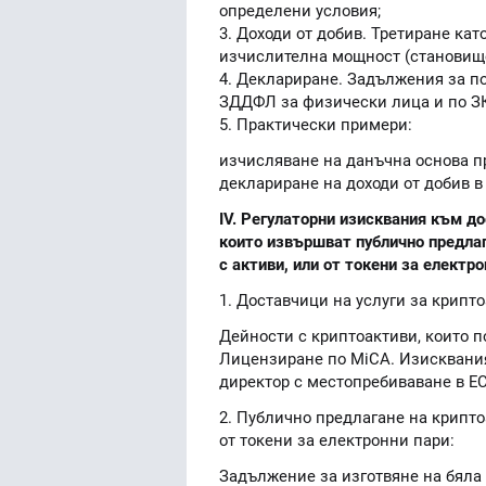
определени условия;
3. Доходи от добив. Третиране ка
изчислителна мощност (становищ
4. Деклариране. Задължения за п
ЗДДФЛ за физически лица и по З
5. Практически примери:
изчисляване на данъчна основа п
деклариране на доходи от добив в 
IV. Регулаторни изисквания към до
които извършват публично предлаг
с активи, или от токени за електр
1. Доставчици на услуги за крипт
Дейности с криптоактиви, които 
Лицензиране по MiCA. Изисквания
директор с местопребиваване в ЕС
2. Публично предлагане на крипто
от токени за електронни пари:
Задължение за изготвяне на бяла 