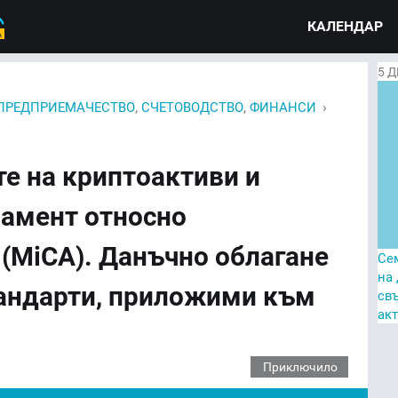
КАЛЕНДАР
5
Д
,
,
›
ПРЕДПРИЕМАЧЕСТВО
СЧЕТОВОДСТВО
ФИНАНСИ
те на криптоактиви и
ламент относно
(MiCA). Данъчно облагане
Се
на
тандарти, приложими към
св
ак
Приключило