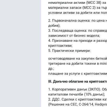
нематериални активи (МСС 38) за
материални запаси (МСС 2) за тър
условни активи за добити или по
2. Първоначална оценка: по цена 
добив);
3. Последваща оценка: по справед
зависимост от бизнес модела;
4. Признаване на приходи и разхо
криптоактиви;
5. Практически примери:
осчетоводяване на закупен биткой
третиране на добити токени в mining
др.;
плащане за услуги с криптоактиви
III. Данъчно облагане на криптоак
1. Корпоративен данък (ЗКПО). Об
капиталови печалби (10% данък);
2. ДДС. Сделки с криптоактиви ка
(Решение на СЕС, C-264/14, Hedqvi