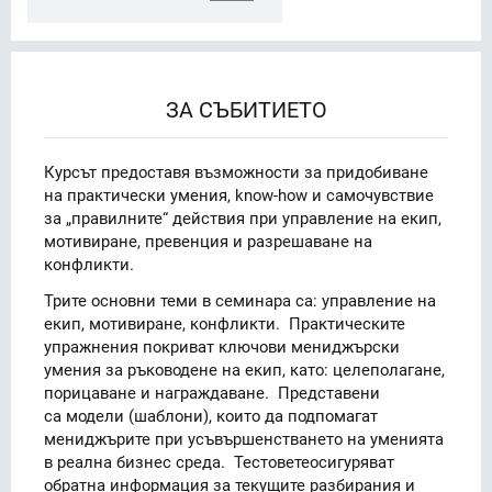
ЗА СЪБИТИЕТО
Курсът предоставя възможности за придобиване
на практически умения, know-how и самочувствие
за „правилните“ действия при управление на екип,
мотивиране, превенция и разрешаване на
конфликти.
Трите основни теми в семинара са: управление на
екип, мотивиране, конфликти. Практическите
упражнения покриват ключови мениджърски
умения за ръководене на екип, като: целеполагане,
порицаване и награждаване. Представени
са модели (шаблони), които да подпомагат
мениджърите при усъвършенстването на уменията
в реална бизнес среда. Тестоветеосигуряват
обратна информация за текущите разбирания и