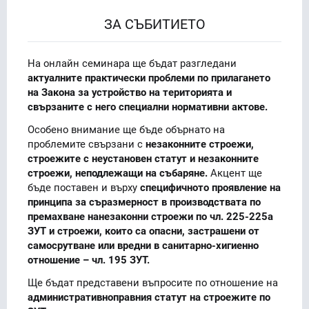
ЗА СЪБИТИЕТО
На онлайн семинара ще бъдат разгледани
актуалните практически проблеми по прилагането
на Закона за устройство на територията и
свързаните с него специални нормативни актове.
Особено внимание ще бъде обърнато на
проблемите свързани с
незаконните строежи,
строежите с неустановен статут и незаконните
строежи, неподлежащи на събаряне.
Акцент ще
бъде поставен и върху
специфичното проявление на
принципа за съразмерност в производствата по
премахване нанезаконни строежи по чл. 225-225а
ЗУТ и строежи, които са опасни, застрашени от
самосрутване или вредни в санитарно-хигиенно
отношение – чл. 195 ЗУТ.
Ще бъдат представени въпросите по отношение на
административноправния статут на строежите по