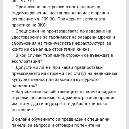
чл. 197 ЗУТ
– Премахване на строежи в изпълнение на
съдебно решение, постановено по иск с правно
основание чл. 109 ЗС. Примери от актуалната
практика на ВКС
– Специфики на производствата по издаване на
удостоверение за търпимост на заварени мрежи и
съоръжения на техническата инфраструктура, за
които не са налице строителни книжа
– В кои случаи търпимите строежи се въвеждат в
експлоатация?
– Допустимо ли е и при какви предпоставки
премахването на строежи със статут на недвижима
културна ценност по Закона за културното
наследство?
– Задължения на собствениците на всички видове
строежи, независимо от административноправния
им статут, да ги поддържат в добро техническо
състояние
В онлайн обучението са предвидени специални
панели за въпроси и отговори по темите на