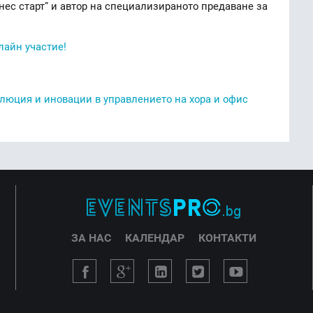
знес старт” и автор на специализираното предаване за
айн участие!
олюция и иновации в управлението на хора и офис
ЗА НАС
КАЛЕНДАР
КОНТАКТИ