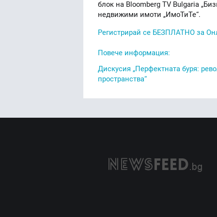
блок на Bloomberg TV Bulgaria „Би
недвижими имоти „ИмоТиТе“.
Регистрирай се БЕЗПЛАТНО за Онл
Повече информация:
Дискусия „Перфектната буря: рев
пространства“