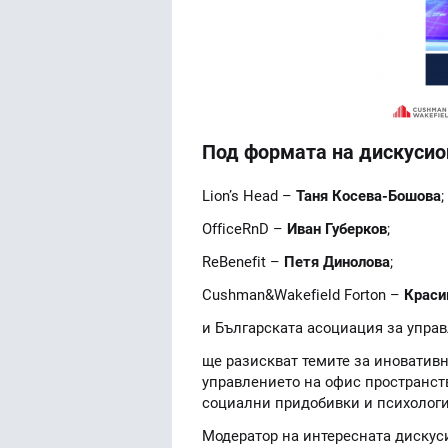
Под формата на дискусион
Lion’s Head –
Таня Косева-Бошова
;
OfficeRnD –
Иван Губерков
;
ReBenefit –
Петя Динолова
;
Cushman&Wakefield Forton –
Краси
и Българската асоциация за управ
ще разискват темите за иновативн
управлението на офис пространств
социални придобивки и психологи
Модератор на интересната дискус