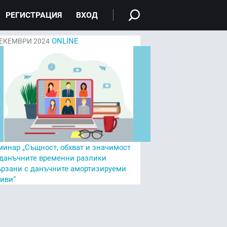
РЕГИСТРАЦИЯ
ВХОД
ONLINE
ЕКЕМВРИ 2024
минар „Същност, обхват и значимост
 данъчните временни разлики
ързани с данъчните амортизируеми
тиви“