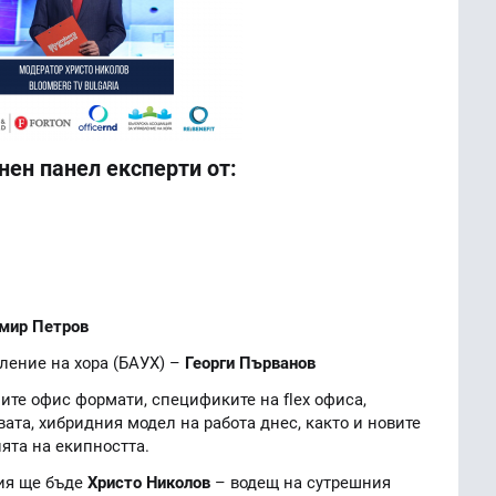
ен панел експерти от:
мир Петров
ление на хора (БАУХ) –
Георги Първанов
ите офис формати, спецификите на flex офиса,
ата, хибридния модел на работа днес, както и новите
ята на екипността.
ия ще бъде
Христо Николов
– водещ на сутрешния