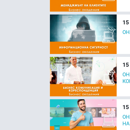
15
ОН
15
ОН
КО
15
ОН
НА