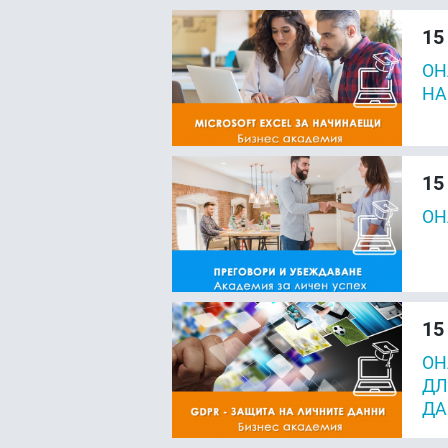
15
ОН
НА
15
ОН
15
ОН
ДЛ
ДА