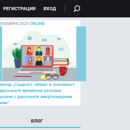
РЕГИСТРАЦИЯ
ВХОД
ONLINE
ЕКЕМВРИ 2024
минар „Същност, обхват и значимост
 данъчните временни разлики
ързани с данъчните амортизируеми
тиви“
БЛОГ