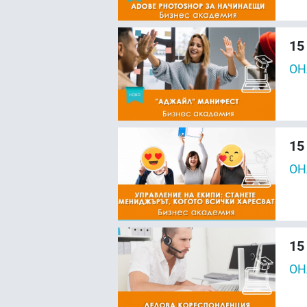
15
ОН
15
ОН
15
ОН