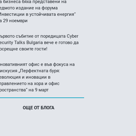
а бизнеса бяха представени на
едмото издание на форума
Инвестиции в устойчивата енергия“
а 29 ноември
ървото събитие от поредицата Cyber
ecurity Talks Bulgaria вече е готово да
осрещне своите гости!
новативният офис е във фокуса на
искусия „Перфектната буря:
еволюция и иновации в
правлението на хора и офис
ространства“ на 9 март
ОЩЕ ОТ БЛОГА