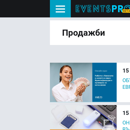
Продажби
15
ОБ
ЕВ
15
ОН
ВЪ