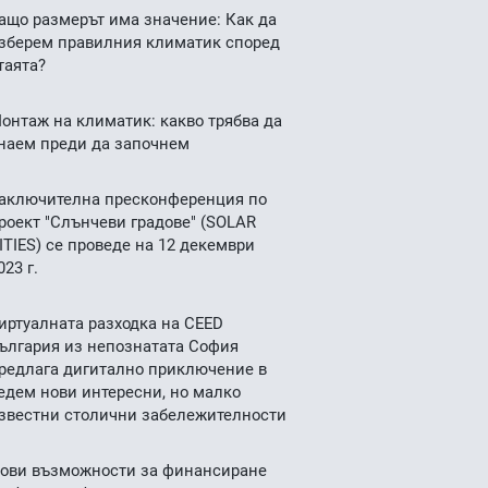
ащо размерът има значение: Как да
зберем правилния климатик според
таята?
онтаж на климатик: какво трябва да
наем преди да започнем
аключителна пресконференция по
роект "Слънчеви градове" (SOLAR
ITIES) се проведе на 12 декември
023 г.
иртуалната разходка на CEED
ългария из непознатата София
редлага дигитално приключение в
едем нови интересни, но малко
звестни столични забележителности
ови възможности за финансиране