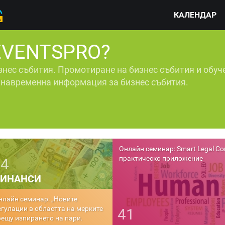
КАЛЕНДАР
EVENTSPRO?
знес събития. Промотиране на бизнес събития и обуч
и навременна информация за бизнес събития.
Онлайн семинар: Smart Legal Co
практическо приложение
34
ИНАНСИ
нлайн обучение: „Болнични и
айчинство: актуални проблеми
41
 практиката. Обжалване на