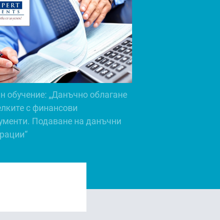
н обучение: „Данъчно облагане
елките с финансови
ументи. Подаване на данъчни
рации“