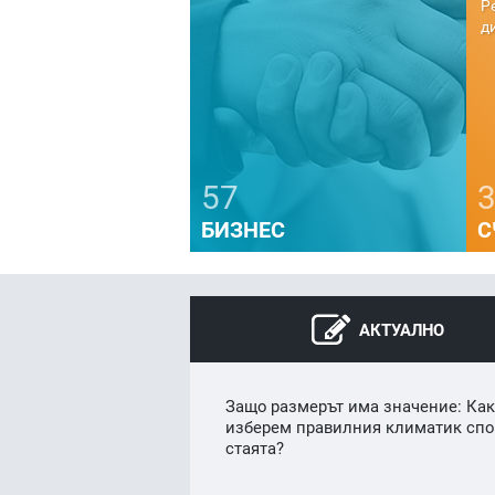
б
п
о
т
57
БИЗНЕС
С
АКТУАЛНО
Защо размерът има значение: Как
изберем правилния климатик спо
стаята?