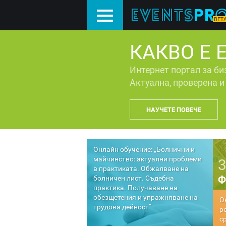
КАКВО Е 
Интернет портал за би
Актуална, проверена 
НАУЧЕТЕ ПОВЕЧЕ
Онлайн обучение: „Болнични и
майчинство: актуални проблеми
в практиката. Обжалване на
Ф
болничен лист. Съдебна
практика. Получаване на
обезщетения и упражняване на
О
трудова дейност“
м
в