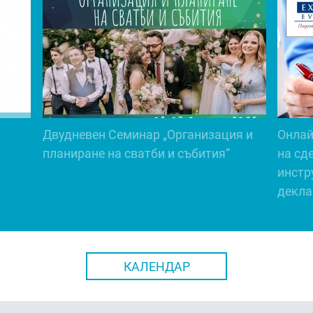
Двудневен Семинар „Организация и
Онлай
планиране на сватби и събития“
на сд
инстр
декла
КАЛЕНДАР