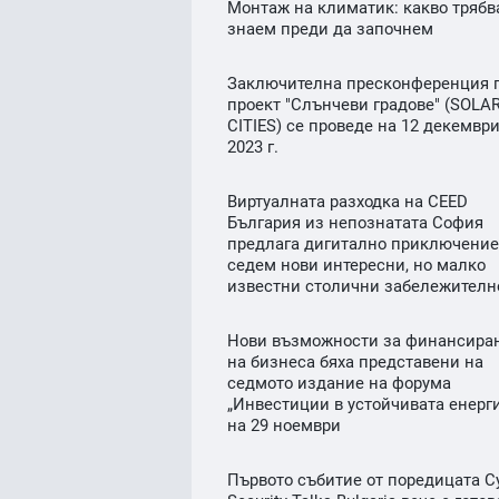
Монтаж на климатик: какво трябв
знаем преди да започнем
Заключителна пресконференция 
проект "Слънчеви градове" (SOLA
CITIES) се проведе на 12 декемвр
2023 г.
Виртуалната разходка на CEED
България из непознатата София
предлага дигитално приключение
седем нови интересни, но малко
известни столични забележителн
Нови възможности за финансира
на бизнеса бяха представени на
седмото издание на форума
„Инвестиции в устойчивата енерг
на 29 ноември
Първото събитие от поредицата C