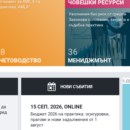
ЧОВЕШКИ РЕСУРСИ
олничен лист. Съдебна
рактика. Получаване на
безщетения и упражняване на
Имуществена отговорност на
рудова дейност“
работодателя при трудова
Уволнения без риск от грешки
злополука. Задължения, съдеб
Законови основания, закрила и
практика, определяне на
съдебна практика
обезщетението
38
36
ЧЕТОВОДСТВО
МЕНИДЖМЪНТ
5
ДЕ
НОВИ СЪБИТИЯ
15
СЕП. 2026, ONLINE
 да
ред
Бюджет 2026 на практика: осигуровки,
прагове и нови задължения от 1
август