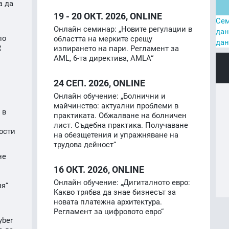
а да
19 - 20
ОКТ. 2026, ONLINE
Сем
Онлайн семинар: „Новите регулации в
дан
по
областта на мерките срещу
дан
R
изпирането на пари. Регламент за
и
AML, 6-та директива, AMLA“
24
СЕП. 2026, ONLINE
Онлайн обучение: „Болнични и
майчинство: актуални проблеми в
 в
практиката. Обжалване на болничен
лист. Съдебна практика. Получаване
ости
на обезщетения и упражняване на
трудова дейност“
не
16
ОКТ. 2026, ONLINE
Онлайн обучение: „Дигиталното евро:
ия“
Kакво трябва да знае бизнесът за
новата платежна архитектура.
Регламент за цифровото евро“
yber