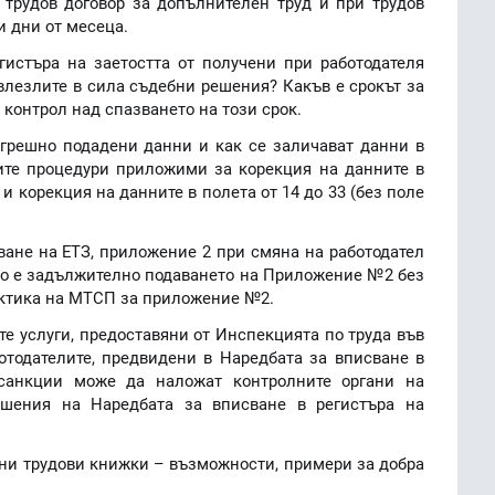
 трудов договор за допълнителен труд и при трудов
и дни от месеца.
гистъра на заетостта от получени при работодателя
влезлите в сила съдебни решения? Какъв е срокът за
контрол над спазването на този срок.
огрешно подадени данни и как се заличават данни в
ните процедури приложими за корекция на данните в
З и корекция на данните в полета от 14 до 33 (без поле
ване на ЕТЗ, приложение 2 при смяна на работодател
то е задължително подаването на Приложение №2 без
актика на МТСП за приложение №2.
е услуги, предоставяни от Инспекцията по труда във
отодателите, предвидени в Наредбата за вписване в
 санкции може да наложат контролните органи на
ушения на Наредбата за вписване в регистъра на
ени трудови книжки – възможности, примери за добра