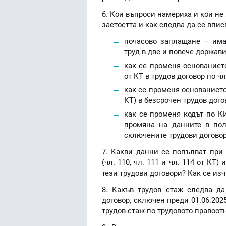
6. Кои въпроси намериха и кои не
заетостта и как следва да се впис
почасово заплащане – има 
труд в две и повече доржав
как се променя основанието
от КТ в трудов договор по чл
как се променя основанието н
КТ) в безсрочен трудов догов
как се променя кодът по К
промяна на данните в пол
сключените трудови договор
7. Какви данни се попълват при
(чл. 110, чл. 111 и чл. 114 от КТ
тези трудови договори? Как се из
8. Какъв трудов стаж следва да
договор, сключен преди 01.06.202
трудов стаж по трудовото правоотн