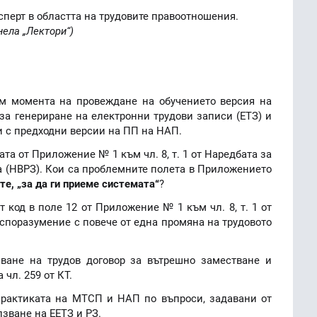
сперт в областта на трудовите правоотношения.
ела „Лектори“)
ъм момента на провеждане на обучението версия на
за генериране на електронни трудови записи (ЕТЗ) и
и с предходни версии на ПП на НАП.
ата от Приложение № 1 към чл. 8, т. 1 от Наредбата за
а (НВРЗ). Кои са проблемните полета в Приложението
те, „за да ги приеме системата“
?
т код в поле 12 от Приложение № 1 към чл. 8, т. 1 от
споразумение с повече от една промяна на трудовото
ване на трудов договор за вътрешно заместване и
чл. 259 от КТ.
практиката на МТСП и НАП по въпроси, задавани от
лзване на ЕЕТЗ и РЗ.