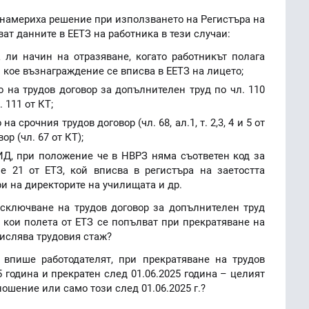
 намериха решение при използването на Регистъра на
ват данните в ЕЕТЗ на работника в тези случаи:
ли начин на отразяване, когато работникът полага
и кое възнаграждение се вписва в ЕЕТЗ на лицето;
 на трудов договор за допълнителен труд по чл. 110
. 111 от КТ;
а срочния трудов договор (чл. 68, ал.1, т. 2,3, 4 и 5 от
ор (чл. 67 от КТ);
ИД, при положение че в НВРЗ няма съответен код за
е 21 от ЕТЗ, кой вписва в регистъра на заетостта
и на директорите на училищата и др.
 сключване на трудов договор за допълнителен труд
) и кои полета от ЕТЗ се попълват при прекратяване на
числява трудовия стаж?
 впише работодателят, при прекратяване на трудов
5 година и прекратен след 01.06.2025 година – целият
ошение или само този след 01.06.2025 г.?