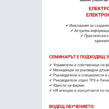
ЕЛЕКТР
ЕЛЕКТРО
✔ Изисквания за съхране
✔ Актуална информаци
✔ Практически ка
единнит
СЕМИНАРЪТ Е ПОДХОДЯЩ З
✔ Управители и собственици на ф
✔ Мениджъри на ръководни длъж
✔ Ръководители и специалисти в 
✔ Ръководители отдел ТРЗ и Личе
✔ Юристи на фирми.
✔ HR агенции и консултанти по ч
ВОДЕЩ ОБУЧЕНИЕТО: