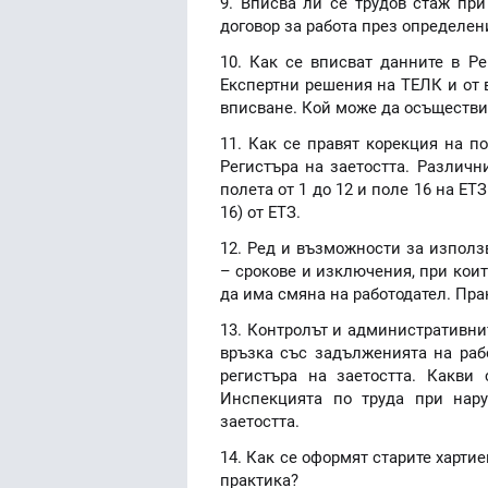
9. Вписва ли се трудов стаж при
договор за работа през определен
10. Как се вписват данните в Ре
Експертни решения на ТЕЛК и от 
вписване. Кой може да осъществи 
11. Как се правят корекция на п
Регистъра на заетостта. Различ
полета от 1 до 12 и поле 16 на ЕТ
16) от ЕТЗ.
12. Ред и възможности за използ
– срокове и изключения, при кои
да има смяна на работодател. Пр
13. Контролът и административнит
връзка със задълженията на раб
регистъра на заетостта. Какви
Инспекцията по труда при нар
заетостта.
14. Как се оформят старите харти
практика?