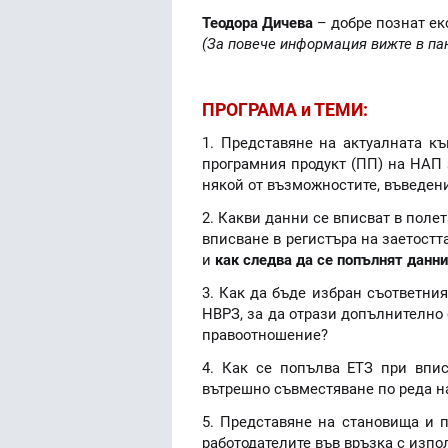
Теодора Дичева
– добре познат ек
(За повече информация вижте в пан
ПРОГРАМА и ТЕМИ:
1. Представяне на актуалната к
програмния продукт (ПП) на НАП 
някой от възможностите, въведен
2. Какви данни се вписват в полет
вписване в регистъра на заетостт
и
как следва да се попълнят данни
3. Как да бъде избран съответния
НВРЗ, за да отрази допълнително 
правоотношение?
4. Как се попълва ЕТЗ при впис
вътрешно съвместяване по реда на 
5. Представяне на становища и 
работодателите във връзка с изпо