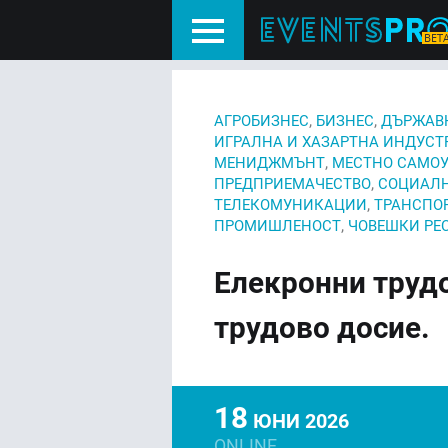
,
,
АГРОБИЗНЕС
БИЗНЕС
ДЪРЖАВ
ИГРАЛНА И ХАЗАРТНА ИНДУСТ
,
МЕНИДЖМЪНТ
МЕСТНО САМО
,
ПРЕДПРИЕМАЧЕСТВО
СОЦИАЛН
,
ТЕЛЕКОМУНИКАЦИИ
ТРАНСПО
,
ПРОМИШЛЕНОСТ
ЧОВЕШКИ РЕ
Елекронни труд
трудово досие.
18
ЮНИ 2026
ONLINE