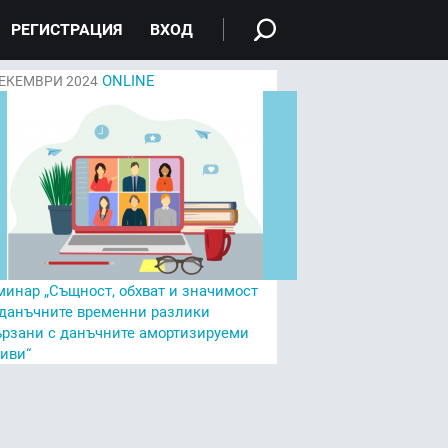
РЕГИСТРАЦИЯ
ВХОД
ONLINE
ЕКЕМВРИ 2024
минар „Същност, обхват и значимост
 данъчните временни разлики
ързани с данъчните амортизируеми
тиви“