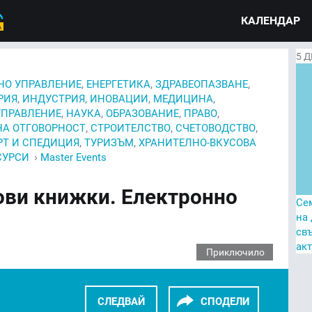
КАЛЕНДАР
5
Д
,
,
,
НО УПРАВЛЕНИЕ
ЕНЕРГЕТИКА
ЗДРАВЕОПАЗВАНЕ
,
,
,
,
РИЯ
ИНДУСТРИЯ
ИНОВАЦИИ
МЕДИЦИНА
,
,
,
,
УПРАВЛЕНИЕ
НАУКА
ОБРАЗОВАНИЕ
ПРАВО
,
,
,
А ОТГОВОРНОСТ
СТРОИТЕЛСТВО
СЧЕТОВОДСТВО
,
,
РТ И СПЕДИЦИЯ
ТУРИЗЪМ
ХРАНИТЕЛНО-ВКУСОВА
›
СУРСИ
Master Events
ови книжки. Електронно
Се
на
св
ак
Приключило
СЛЕДВАЙ
СПОДЕЛИ