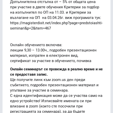
Допълнителна отстъпка от – 5% от общата цена
при участие в двете обучения Критерии за подбор
на изпълнител по ОП на 11.03. и Критерии за
възлагане на ОП на 03.04.26г. виж програмата тук:
https://magisterdixit.net/index.php?page=predstoiashti-
seminari&p=2&item=467
Онлайн обучението включва:
лекции 9,30 – 13.00ч., подробен презентационен
материал, изпратен в електронен вид,
сертификат за участие в обучението, почивка
Онлайн семинарът се провежда в реално време и не
се предоставя запис.
Ще получите линк към zoom.us ден преди
събитието, подробен презентационен материал и
упътване за участие в семинара.
С една идентификация може да се участва само на
едно устройство! Изписвайте имената си при
влизане в zoom (които сте посочили при
регистрацията за семинара), за да бъдете