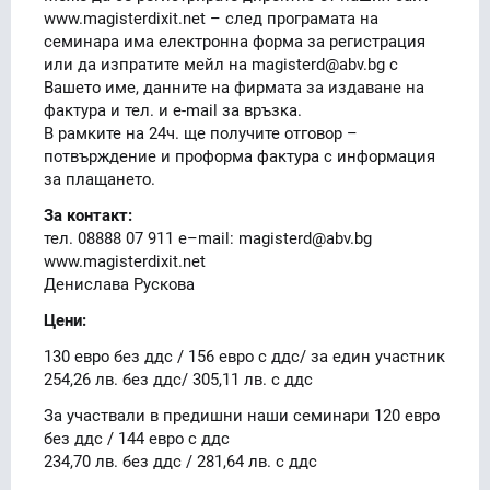
www.magisterdixit.net – след програмата на
семинара има електронна форма за регистрация
или да изпратите мейл на magisterd@abv.bg с
Вашето име, данните на фирмата за издаване на
фактура и тел. и e-mail за връзка.
В рамките на 24ч. ще получите отговор –
потвърждение и проформа фактура с информация
за плащането.
За контакт:
тел. 08888 07 911 е–mail: magisterd@abv.bg
www.magisterdixit.net
Денислава Рускова
Цени:
130 евро без ддс / 156 евро с ддс/ за един участник
254,26 лв. без ддс/ 305,11 лв. с ддс
За участвали в предишни наши семинари 120 евро
без ддс / 144 евро с ддс
234,70 лв. без ддс / 281,64 лв. с ддс