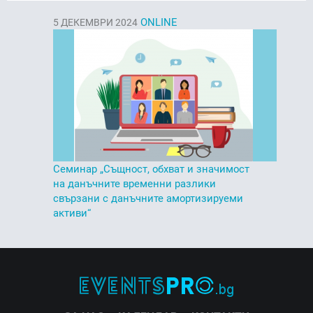
ONLINE
5
ДЕКЕМВРИ 2024
Семинар „Същност, обхват и значимост
на данъчните временни разлики
свързани с данъчните амортизируеми
активи“