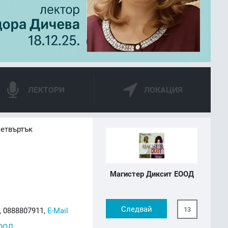
ЛЕКТОРИ
ЛОКАЦИЯ
четвъртък
Магистер Диксит ЕООД
Следвай
13
, 0888807911,
E-Mail
ЕООД