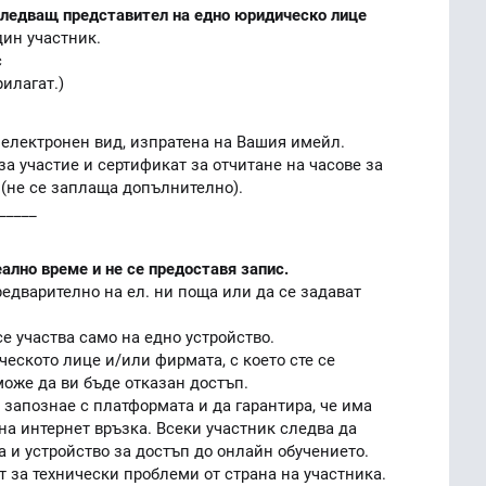
 следващ представител на едно юридическо лице
един участник.
с
рилагат.)
 електронен вид, изпратена на Вашия имейл.
за участие и сертификат за отчитане на часове за
 (не се заплаща допълнително).
_____
ално време и не се предоставя запис.
редварително на ел. ни поща или да се задават
е участва само на едно устройство.
ческото лице и/или фирмата, с което сте се
може да ви бъде отказан достъп.
е запознае с платформата и да гарантира, че има
а интернет връзка. Всеки участник следва да
а и устройство за достъп до онлайн обучението.
т за технически проблеми от страна на участника.