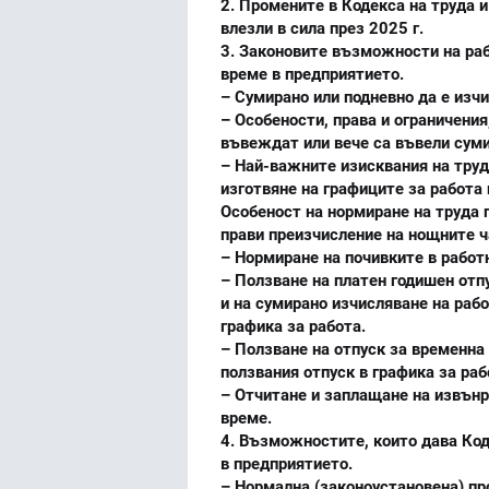
2. Промените в Кодекса на труда 
влезли в сила през 2025 г.
3. Законовите възможности на раб
време в предприятието.
– Сумирано или подневно да е изч
– Особености, права и ограничения
въвеждат или вече са въвели суми
– Най-важните изисквания на труд
изготвяне на графиците за работа
Особеност на нормиране на труда 
прави преизчисление на нощните ча
– Нормиране на почивките в работ
– Ползване на платен годишен отп
и на сумирано изчисляване на рабо
графика за работа.
– Ползване на отпуск за временна
ползвания отпуск в графика за раб
– Отчитане и заплащане на извънр
време.
4. Възможностите, които дава Код
в предприятието.
– Нормална (законоустановена) п