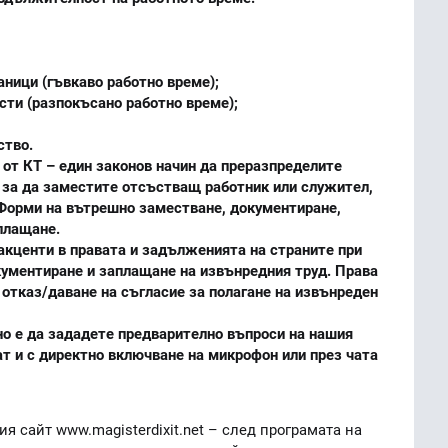
аници (гъвкаво работно време);
сти (разпокъсано работно време);
ство.
 от КТ – един законов начин да преразпределите
 за да заместите отсъстващ работник или служител,
 Форми на вътрешно заместване, документиране,
аплащане.
акценти в правата и задълженията на страните при
окументиране и заплащане на извънредния труд. Права
 отказ/даване на съгласие за полагане на извънреден
но е да зададете предварително въпроси на нашия
ат и с директно включване на микрофон или през чата
я сайт www.magisterdixit.net – след програмата на