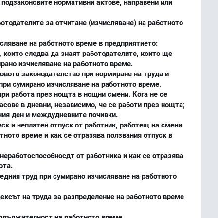
и подзаконовите нормативни актове, направени или
отодателите за отчитане (изчисляване) на работното
исляване на работното време в предприятието:
, които следва да знаят работодателите, които ще
рано изчисляване на работното време.
овото законодателство при нормиране на труда и
 при сумирано изчисляване на работното време.
при работа през нощта в нощни смени. Кога не се
сове в дневни, независимо, че се работи през нощта;
ния ден и междудневните почивки.
уск и неплатен отпуск от работник, работещ на смени
тното време и как се отразява ползвания отпуск в
 неработоспособносдт от работника и как се отразява
ота.
едния труд при сумирано изчисляване на работното
ексът на труда за разпределение на работното време
родължителност на работното време.