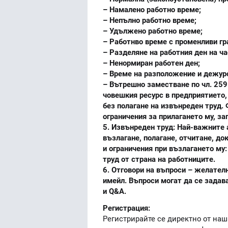
– Намалено работно време;
– Непълно работно време;
– Удължено работно време;
– Работнво време с променливи гр
– Разделяне на работния ден на ча
– Ненормиран работен ден;
– Време на разположение и дежур
– Вътрешно заместване по чл. 259
човешкия ресурс в предприятието,
без полагане на извънреден труд.
ограничения за прилагането му, з
5. Извънреден труд: Най-важните 
възлагане, полагане, отчитане, д
и ограничения при възлагането му:
труд от страна на работниците.
6. Отговори на въпроси – желател
имейл. Въпроси могат да се задав
и Q&A.
Регистрация:
Регистрирайте се директно от наши