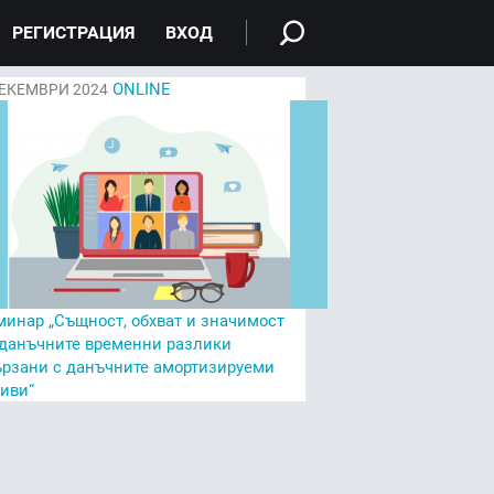
РЕГИСТРАЦИЯ
ВХОД
ONLINE
ЕКЕМВРИ 2024
минар „Същност, обхват и значимост
 данъчните временни разлики
ързани с данъчните амортизируеми
тиви“