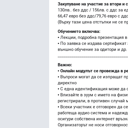
Закупуване на участие за втори и
130лв.. без ддс / 156лв. с ддс за 
66,47 евро без ддс/79,76 евро с дд
(Върху тази цена отстъпки не се п
Обучението включва:
• Лекции, подробна презентация в
• По заявка се издава сертификат 
външно обучение за одитори и др.
___________________________________
Важно:
• Онлайн модулът се провежда в ре
• Въпроси могат да се изпращат п
директно
• С една идентификация може да с
• Влизайте в зуум с името на физи
регистрирали, в противен случай 
• Всеки участник е отговорен да с
работеща аудио система и надеждн
осигури собствена интернет връзк
Организаторът не носи отговорнос