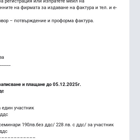
а регистрация или изпратете мейл на
нните на фирмата за издаване на фактура и тел. и e-
говор – потвърждение и проформа фактура.
ва
_____
 записване и плащане до 05.12.2025г.
дс
за един участник
 ддс
еминари 190лв.без ддс/ 228 лв. с ддс/ за участник
 ддс
––––––––––––