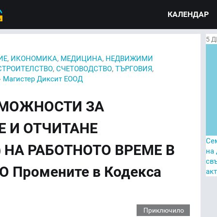
КАЛЕНДАР
5
Д
,
,
,
ИЕ
ИКОНОМИКА
МЕДИЦИНА
НЕДВИЖИМИ
,
,
,
СТРОИТЕЛСТВО
СЧЕТОВОДСТВО
ТЪРГОВИЯ
›
Магистер Диксит ЕООД
ЗМОЖНОСТИ ЗА
Е И ОТЧИТАНЕ
Се
 НА РАБОТНОТО ВРЕМЕ В
на
св
 Промените в Кодекса
ак
Приключило