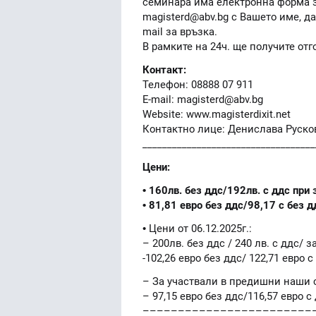
семинара има електронна форма з
magisterd@abv.bg с Вашето име, да
mail за връзка.
В рамките на 24ч. ще получите от
Контакт:
Телефон: 08888 07 911
E-mail: magisterd@abv.bg
Website: www.magisterdixit.net
Контактно лице: Денислава Руско
___________________________________
Цени:
• 160лв. без ддс/192лв. с ддс при
• 81,81 евро без ддс/98,17 с без д
• Цени от 06.12.2025г.:
– 200лв. без ддс / 240 лв. с ддс/ 
-102,26 евро без ддс/ 122,71 евро с
– За участвали в предишни наши с
– 97,15 евро без ддс/116,57 евро с
––––––––––––––––––––––––