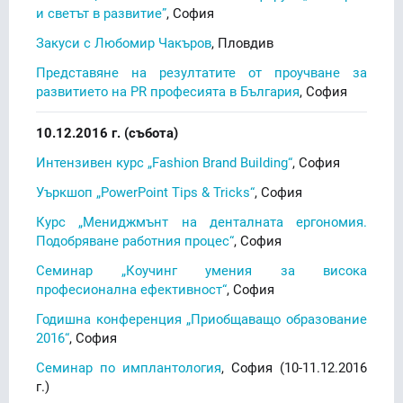
и светът в развитие”
, София
Закуси с Любомир Чакъров
, Пловдив
Представяне на резултатите от проучване за
развитието на PR професията в България
, София
10.12.2016 г. (събота)
Интензивен курс „Fashion Brand Building“
, София
Уъркшоп „PowerPoint Tips & Tricks“
, София
Курс „Мениджмънт на денталната ергономия.
Подобряване работния процес“
, София
Семинар „Коучинг умения за висока
професионална ефективност“
, София
Годишна конференция „Приобщаващо образование
2016“
, София
Семинар по имплантология
, София (10-11.12.2016
г.)