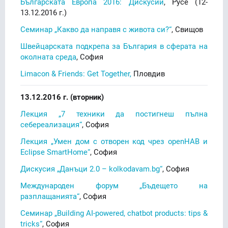
Българската Европа 2016: Дискусии
, Русе (12-
13.12.2016 г.)
Семинар „Какво да направя с живота си?“
, Свищов
Швейцарската подкрепа за България в сферата на
околната среда
, София
Limacon & Friends: Get Together,
Пловдив
13.12.2016 г. (вторник)
Лекция „7 техники да постигнеш пълна
себереализация“
, София
Лекция „Умен дом с отворен код чрез openHAB и
Eclipse SmartHome“
, София
Дискусия „Данъци 2.0 – kolkodavam.bg“
, София
Международен форум „Бъдещето на
разплащанията“
, София
Семинар „Building AI-powered, chatbot products: tips &
tricks“
, София