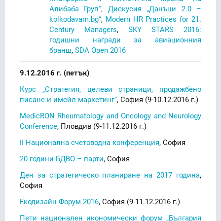
Алибаба Груп“
,
Дискусия „Данъци 2.0 –
kolkodavam.bg“
,
Modern HR Practices for 21.
Century Managers
,
SKY STARS 2016:
годишни награди за авиационния
бранш
,
SDA Open 2016
9.12.2016 г. (петък)
Курс „Стратегия, целеви страници, продажбено
писане и имейл маркетинг“
, София (9-10.12.2016 г.)
MedicRON Rheumatology and Oncology and Neurology
Conference
, Пловдив (9-11.12.2016 г.)
II Национална счетоводна конференция
, София
20 години БДВО – парти
, София
Ден за стратегическо планиране на 2017 година
,
София
Екодизайн Форум 2016
, София (9-11.12.2016 г.)
Пети национален икономически форум „България