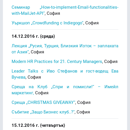
Семинар „How-to-implement-Email-functionalities-
with-MailJet-API”
, София
Уъркшоп „Crowdfunding с Indiegogo“
, София
14.12.2016 г. (сряда)
Лекция „Русия, Турция, Близкия Изток – заплахата
от Азия“
, София
Modern HR Practices for 21. Century Managers
, София
Leader Talks с Иво Стефанов и гост-водещ Ева
Вучева
, София
Среща на Клуб „Спри и помисли!“ – Имейл
маркетинг,
София
Среща „CHRISTMAS GIVEAWAY“
, София
Събитие „Защо Бизнес клуб..?“
, София
15.12.2016 г. (четвъртък)