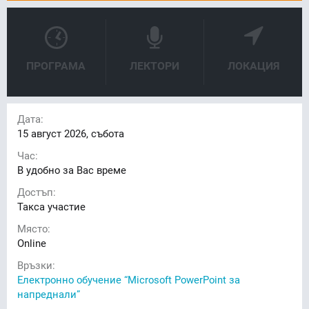
ПРОГРАМА
ЛЕКТОРИ
ЛОКАЦИЯ
Дата:
15
август 2026, събота
Час:
В удобно за Вас време
Достъп:
Такса участие
Място:
Online
Връзки:
Електронно обучение “Microsoft PowerPoint за
напреднали”