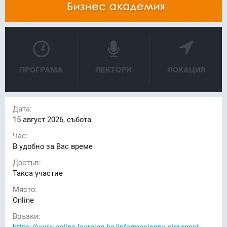
ПРОГРАМА
ЛЕКТОРИ
ЛОКАЦИЯ
Дата:
15
август 2026, събота
Час:
В удобно за Вас време
Достъп:
Такса участие
Място:
Online
Връзки:
https://www.online-learning.bg/informacionna-sigurnost