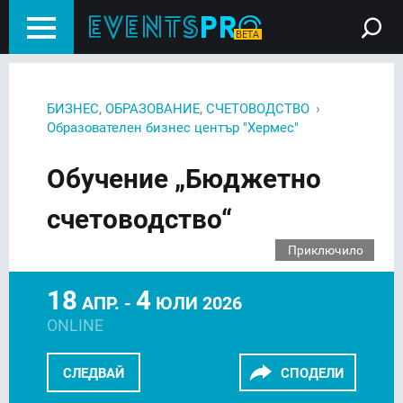
,
,
›
БИЗНЕС
ОБРАЗОВАНИЕ
СЧЕТОВОДСТВО
Образователен бизнес център "Хермес"
Обучение „Бюджетно
счетоводство“
Приключило
18
4
АПР. -
ЮЛИ 2026
ONLINE
СЛЕДВАЙ
СПОДЕЛИ