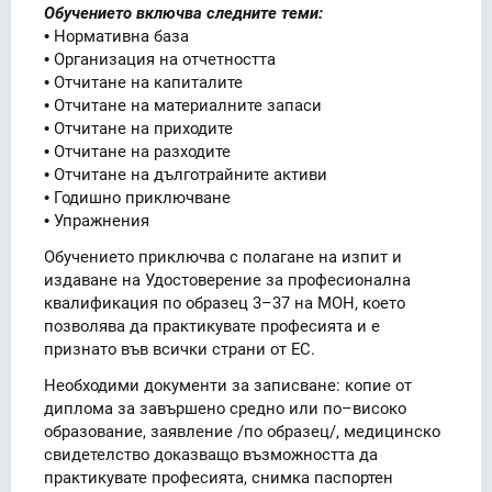
Обучението включва следните теми:
• Нормативна база
• Организация на отчетността
• Отчитане на капиталите
• Отчитане на материалните запаси
• Отчитане на приходите
• Отчитане на разходите
• Отчитане на дълготрайните активи
• Годишно приключване
• Упражнения
Обучението приключва с полагане на изпит и
издаване на Удостоверение за професионална
квалификация по образец 3–37 на МОН, което
позволява да практикувате професията и е
признато във всички страни от ЕС.
Необходими документи за записване: копие от
диплома за завършено средно или по–високо
образование, заявление /по образец/, медицинско
свидетелство доказващо възможността да
практикувате професията, снимка паспортен