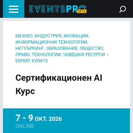
,
,
,
БИЗНЕС
ИНДУСТРИЯ
ИНОВАЦИИ
,
ИНФОРМАЦИОННИ ТЕХНОЛОГИИ
,
,
,
НЕТУЪРКИНГ
ОБРАЗОВАНИЕ
ОБЩЕСТВО
,
,
›
ПРАВО
ТЕХНОЛОГИИ
ЧОВЕШКИ РЕСУРСИ
EXPERT EVENTS
Сертификационен AI
Курс
7 - 9
ОКТ. 2026
ONLINE