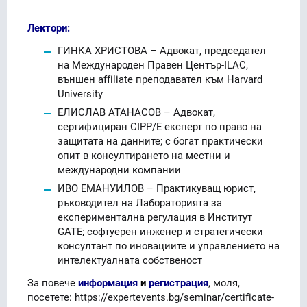
Лектори:
ГИНКА ХРИСТОВА – Адвокат, председател
на Международен Правен Център-ILAC,
външен affiliate преподавател към Hаrvard
University
ЕЛИСЛАВ АТАНАСОВ – Адвокат,
сертифициран CIPP/E експерт по право на
защитата на данните; с богат практически
опит в консултирането на местни и
международни компании
ИВО ЕМАНУИЛОB – Практикуващ юрист,
ръководител на Лабораторията за
експериментална регулация в Институт
GATE; софтуерен инженер и стратегически
консултант по иновациите и управлението на
интелектуалната собственост
За повече
информация
и
регистрация
, моля,
посетете: https://expertevents.bg/seminar/certificate-