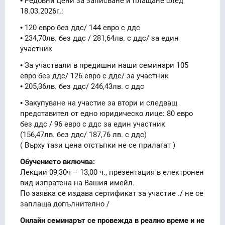
• Редовни цени за записване и плащане след
18.03.2026г.:
• 120 евро без ддс/ 144 евро с ддс
• 234,70лв. без ддс / 281,64лв. с ддс/ за един
участник
• За участвали в предишни наши семинари 105
евро без ддс/ 126 евро с ддс/ за участник
• 205,36лв. без ддс/ 246,43лв. с ддс
• Закупуване на участие за втори и следващ
представител от едно юридическо лице: 80 евро
без ддс / 96 евро с ддс за един участник
(156,47лв. без ддс/ 187,76 лв. с ддс)
( Върху тази цена отстъпки не се прилагат )
Обучението включва:
Лекции 09,30ч – 13,00 ч., презентация в електронен
вид изпратена на Вашия имейл.
По заявка се издава сертификат за участие ./ не се
заплаща допълнително /
Онлайн семинарът се провежда в реално време и не