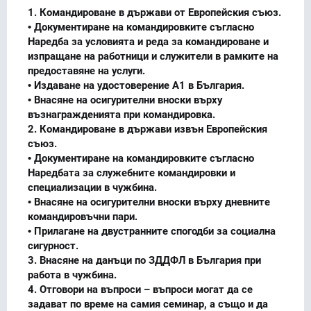
1. Командироване в държави от Европейския съюз.
• Документиране на командировките съгласно
Наредба за условията и реда за командироване и
изпращане на работници и служители в рамките на
предоставяне на услуги.
• Издаване на удостоверение А1 в България.
• Внасяне на осигурителни вноски върху
възнагражденията при командировка.
2. Командироване в държави извън Европейския
съюз.
• Документиране на командировките съгласно
Наредбата за служебните командировки и
специализации в чужбина.
• Внасяне на осигурителни вноски върху дневните
командировъчни пари.
• Прилагане на двустранните спогодби за социална
сигурност.
3. Внасяне на данъци по ЗДДФЛ в България при
работа в чужбина.
4. Отговори на въпроси – въпроси могат да се
задават по време на самия семинар, а също и да