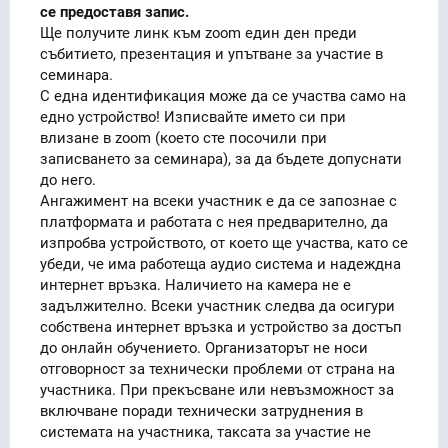
се предоставя запис.
Ще получите линк към zoom един ден преди
събитието, презентация и упътване за участие в
семинара.
С една идентификация може да се участва само на
едно устройство! Изписвайте името си при
влизане в zoom (което сте посочили при
записването за семинара), за да бъдете допуснати
до него.
Ангажимент на всеки участник е да се запознае с
платформата и работата с нея предварително, да
изпробва устройството, от което ще участва, като се
убеди, че има работеща аудио система и надеждна
интернет връзка. Наличието на камера не е
задължително. Всеки участник следва да осигури
собствена интернет връзка и устройство за достъп
до онлайн обучението. Организаторът не носи
отговорност за технически проблеми от страна на
участника. При прекъсване или невъзможност за
включване поради технически затруднения в
системата на участника, таксата за участие не