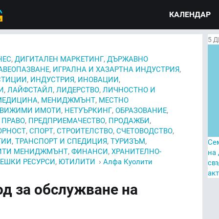
КАЛЕНДАР
5
Д
,
,
НЕС
ДИГИТАЛЕН МАРКЕТИНГ
ДЪРЖАВНО
,
,
АВЕОПАЗВАНЕ
ИГРАЛНА И ХАЗАРТНА ИНДУСТРИЯ
,
,
,
СТИЦИИ
ИНДУСТРИЯ
ИНОВАЦИИ
,
,
,
И
ЛАЙФСТАЙЛ
ЛИДЕРСТВО
ЛИЧНОСТНО И
,
,
МЕДИЦИНА
МЕНИДЖМЪНТ
МЕСТНО
,
,
,
ДВИЖИМИ ИМОТИ
НЕТУЪРКИНГ
ОБРАЗОВАНИЕ
,
,
,
,
ПРАВО
ПРЕДПРИЕМАЧЕСТВО
ПРОДАЖБИ
,
,
,
,
ОРНОСТ
СПОРТ
СТРОИТЕЛСТВО
СЧЕТОВОДСТВО
,
,
,
ГИИ
ТРАНСПОРТ И СПЕДИЦИЯ
ТУРИЗЪМ
Се
,
,
ИТИ МЕНИДЖМЪНТ
ФИНАНСИ
ХРАНИТЕЛНО-
на
,
›
ЕШКИ РЕСУРСИ
ЮТИЛИТИ
Алфа Куолити
св
ак
од за обслужване на