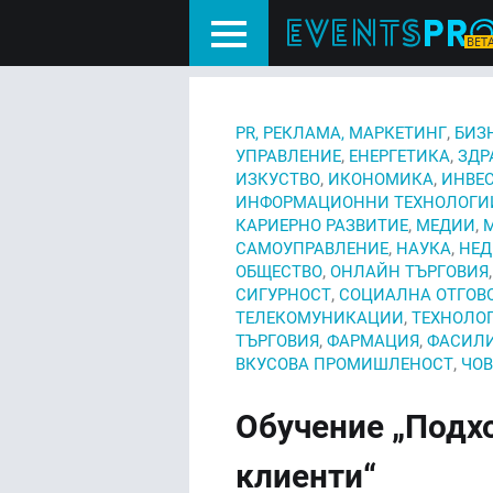
,
PR, РЕКЛАМА, МАРКЕТИНГ
БИЗ
,
,
УПРАВЛЕНИЕ
ЕНЕРГЕТИКА
ЗДР
,
,
ИЗКУСТВО
ИКОНОМИКА
ИНВЕ
ИНФОРМАЦИОННИ ТЕХНОЛОГИ
,
,
КАРИЕРНО РАЗВИТИЕ
МЕДИИ
,
,
САМОУПРАВЛЕНИЕ
НАУКА
НЕ
,
ОБЩЕСТВО
ОНЛАЙН ТЪРГОВИЯ
,
СИГУРНОСТ
СОЦИАЛНА ОТГОВ
,
ТЕЛЕКОМУНИКАЦИИ
ТЕХНОЛО
,
,
ТЪРГОВИЯ
ФАРМАЦИЯ
ФАСИЛ
,
ВКУСОВА ПРОМИШЛЕНОСТ
ЧОВ
Обучение „Подх
клиенти“