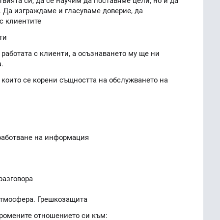
вията си, да се научим да поставяме цели, но и да
 Да изграждаме и гласуваме доверие, да
с клиентите
ти
работата с клиенти, а осъзнаването му ще ни
.
 които се корени същността на обслужването на
работване на информация
разговора
атмосфера. Грешкозащита
промените отношението си към: