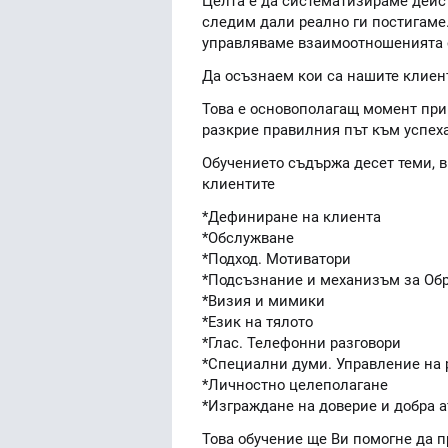
Целта е да систематизираме дейст
следим дали реално ги постигаме.
управляваме взаимоотношенията 
Да осъзнаем кои са нашите клиен
Това е основополагащ момент при 
разкрие правилния път към успеха
Обучението съдържа десет теми, в
клиентите
*Дефиниране на клиента
*Обслужване
*Подход. Мотиватори
*Подсъзнание и механизъм за Об
*Визия и мимики
*Език на тялото
*Глас. Телефонни разговори
*Специални думи. Управление на 
*Личностно целеполагане
*Изграждане на доверие и добра 
Това обучение ще Ви помогне да 