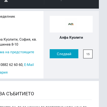
неделник
Алфа Куолити
а Куолити, София, кв.
шинев 8-10
ма на предстоящите
Следвай
15
0882 62 60 60,
E-Mail
ария
ЗА СЪБИТИЕТО