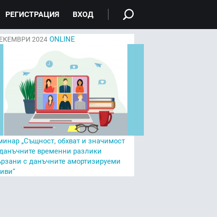
РЕГИСТРАЦИЯ
ВХОД
ONLINE
ЕКЕМВРИ 2024
минар „Същност, обхват и значимост
 данъчните временни разлики
ързани с данъчните амортизируеми
тиви“