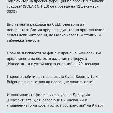
Заключителна пресконференция по проект "Слънчеви
градове" (SOLAR CITIES) се проведе на 12 декември
2023 г.
Виртуалната разходка на CEED България из
непознатата София предлага дигитално приключение в
седем нови интересни, но малко известни столични
забележителности
Нови възможности за финансиране на бизнеса бяха
представени на седмото издание на форума
„Инвестиции в устойчивата енергия“ на 29 ноември
Първото събитие от поредицата Cyber Security Talks
Bulgaria вече е готово да посрещне своите гости!
Иновативният офис е във фокуса на Дискусия
„Перфектната буря: революция и иновации в
управлението на хора и офис пространства“ на 9 март