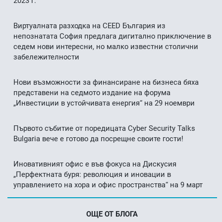
2023 г.
Виртуалната разходка на CEED България из
непознатата София предлага дигитално приключение в
седем нови интересни, но малко известни столични
забележителности
Нови възможности за финансиране на бизнеса бяха
представени на седмото издание на форума
„Инвестиции в устойчивата енергия“ на 29 ноември
Първото събитие от поредицата Cyber Security Talks
Bulgaria вече е готово да посрещне своите гости!
Иновативният офис е във фокуса на Дискусия
„Перфектната буря: революция и иновации в
управлението на хора и офис пространства“ на 9 март
ОЩЕ ОТ БЛОГА