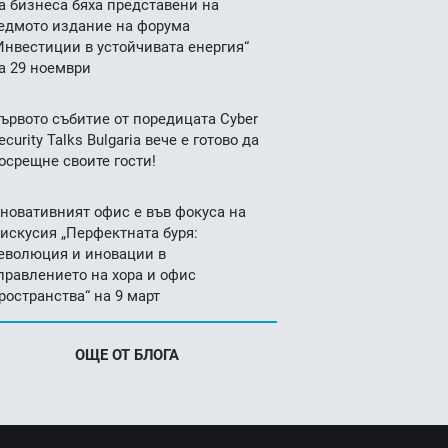
а бизнеса бяха представени на
едмото издание на форума
Инвестиции в устойчивата енергия“
а 29 ноември
ървото събитие от поредицата Cyber
ecurity Talks Bulgaria вече е готово да
осрещне своите гости!
новативният офис е във фокуса на
искусия „Перфектната буря:
еволюция и иновации в
правлението на хора и офис
ространства“ на 9 март
ОЩЕ ОТ БЛОГА