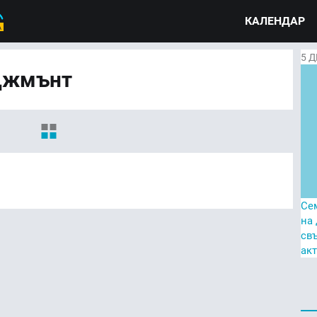
КАЛЕНДАР
5
Д
джмънт
Се
на
св
ак