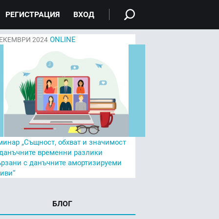
РЕГИСТРАЦИЯ
ВХОД
ONLINE
ЕКЕМВРИ 2024
минар „Същност, обхват и значимост
 данъчните временни разлики
ързани с данъчните амортизируеми
тиви“
БЛОГ