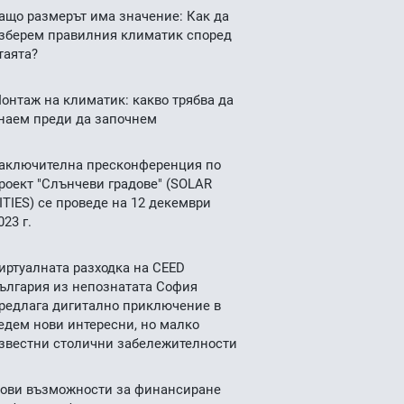
ащо размерът има значение: Как да
зберем правилния климатик според
таята?
онтаж на климатик: какво трябва да
наем преди да започнем
аключителна пресконференция по
роект "Слънчеви градове" (SOLAR
ITIES) се проведе на 12 декември
023 г.
иртуалната разходка на CEED
ългария из непознатата София
редлага дигитално приключение в
едем нови интересни, но малко
звестни столични забележителности
ови възможности за финансиране