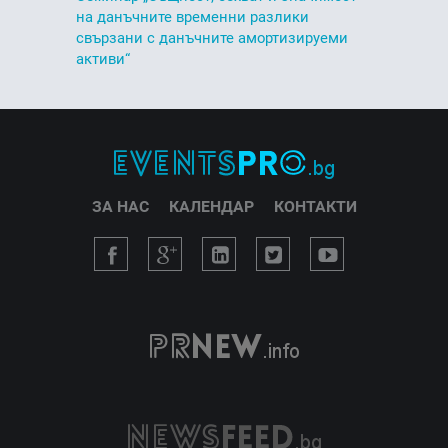
на данъчните временни разлики
свързани с данъчните амортизируеми
активи“
ЗА НАС
КАЛЕНДАР
КОНТАКТИ