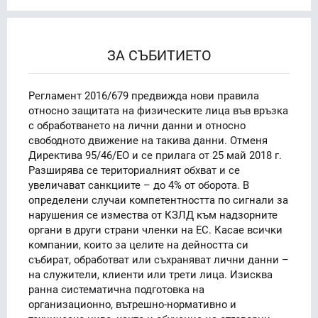
ЗА СЪБИТИЕТО
Регламент 2016/679 предвижда нови правила
относно защитата на физическите лица във връзка
с обработването на лични данни и относно
свободното движение на такива данни. Отменя
Директива 95/46/EО и се прилага от 25 май 2018 г.
Разширява се териториалният обхват и се
увеличават санкциите – до 4% от оборота. В
определени случаи компетентността по сигнали за
нарушения се измества от КЗЛД към надзорните
органи в други страни членки на ЕС. Касае всички
компании, които за целите на дейността си
събират, обработват или съхраняват лични данни –
на служители, клиенти или трети лица. Изисква
ранна систематична подготовка на
организационно, вътрешно-нормативно и