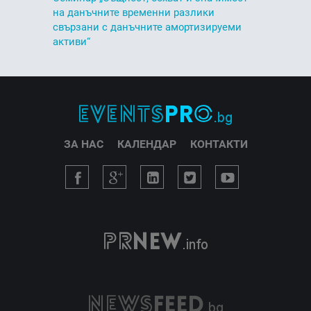
на данъчните временни разлики
свързани с данъчните амортизируеми
активи“
ЗА НАС
КАЛЕНДАР
КОНТАКТИ