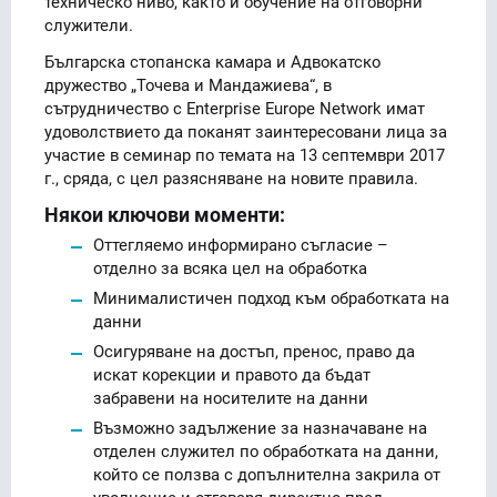
техническо ниво, както и обучение на отговорни
служители.
Българска стопанска камара и Адвокатско
дружество „Точева и Мандажиева“, в
сътрудничество с Enterprise Europe Network имат
удоволствието да поканят заинтересовани лица за
участие в семинар по темата на 13 септември 2017
г., сряда, с цел разясняване на новите правила.
Някои ключови моменти:
Оттегляемо информирано съгласие –
отделно за всяка цел на обработка
Минималистичен подход към обработката на
данни
Осигуряване на достъп, пренос, право да
искат корекции и правото да бъдат
забравени на носителите на данни
Възможно задължение за назначаване на
отделен служител по обработката на данни,
който се ползва с допълнителна закрила от
уволнение и отговаря директно пред