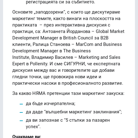
регистрацията си за събитието.
Основите „заподозрени“, с които ще дискутираме
маркетинг темите, както винаги на плоскостта на
практиката – през интерактивна дискусия с
практици, са: Антоанета Йорданова – Global Market
Development Manager в British Council за B2B
клиенти, Ралица Станоева – MarCom and Business
Development Manager в The Business
Institute, Владимир Василев – Marketing and Sales
Expert в Pollenity. И сме СИГУРНИ, че експертната
дискусия между вас и говорителите ще добави
гледни точки, ще провокира нови идеи и
практически насоки в професионалното развитие.
За какво НЯМА претенции тази маркетинг закуска:
да бъде изчерпателна;
да даде “вълшебни маркетинг заклинания”;
да ви запознае с “5 стъпки за пазарен
успех”.
Очакваме ви: