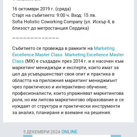
16 октомври 2019 г. (сряда)
Старт на събитието: 9:00 ч. Вход: 15 лв.
Sofia Holistic Coworking Company (ул. Искър 4, в
близост до метростанция Сердика)
————————–————
Събитието се провежда в рамките на
Marketing
Excellence Master Class. Marketing Excellence Master
Class
(MX) е създаден през 2014 г. и e насочен към
маркетинг мениджъри и експерти, които имат за
цел да усъвършенстват своя опит и практика в
областта на приложния маркетинг мениджмънт
чрез практическо и интерактивно обучение;
професионалисти, които упражняват маркетингова
роля, но им липсва маркетингово образование и се
нуждаят от структура и практически инструменти
за анализ, планиране и вземане на решения.
ONLINE
5
ДЕКЕМВРИ 2024