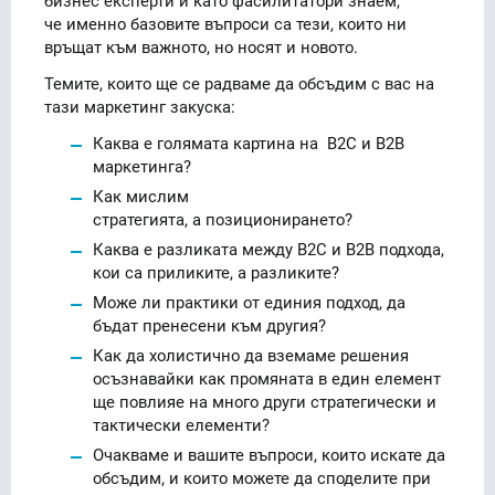
бизнес експерти и като фасилитатори знаем,
че именно базовите въпроси са тези, които ни
връщат към важното, но носят и новото.
Темите, които ще се радваме да обсъдим с вас на
тази маркетинг закуска:
Каква е голямата картина на B2C и B2B
маркетинга?
Как мислим
стратегията, а позиционирането?
Каква е разликата между B2C и B2B подхода,
кои са приликите, а разликите?
Може ли практики от единия подход, да
бъдат пренесени към другия?
Как да холистично да вземаме решения
осъзнавайки как промяната в един елемент
ще повлияе на много други стратегически и
тактически елементи?
Очакваме и вашите въпроси, които искате да
обсъдим, и които можете да споделите при