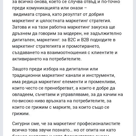
за всичко онова, което се случва отвъд и по-точно
преди комуникацията или онази –
видимата страна, като резултат от добрия
маркетинг и цялостната маркетинг стратегия.
Затова и на тази работна маркетинг закуска ще
дръзнем да говорим за модерен, не задължително
дигитален, маркетинг: за B2C и B2B подходите в
маркетинг стратегията и промотирането,
създаването на взаимоотношения с клиентите и
активирането на потребителите.
Защото преди избора на дигитални или
традиционни маркетинг канали и инструменти,
има редица маркетинг елементи и променливи,
които често се пренебрегват, а които е добре да
овладеем, съчетаем и управляваме, за да качим на
по-високо ниво връзката на потребителите, за
които се грижим с марките, за които също се
грижим.
Сигурни сме, че за маркетинг професионалистите
всичко това звучи познато… но от опита ни като