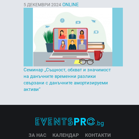
ONLINE
5
ДЕКЕМВРИ 2024
Семинар „Същност, обхват и значимост
на данъчните временни разлики
свързани с данъчните амортизируеми
активи“
ЗА НАС
КАЛЕНДАР
КОНТАКТИ