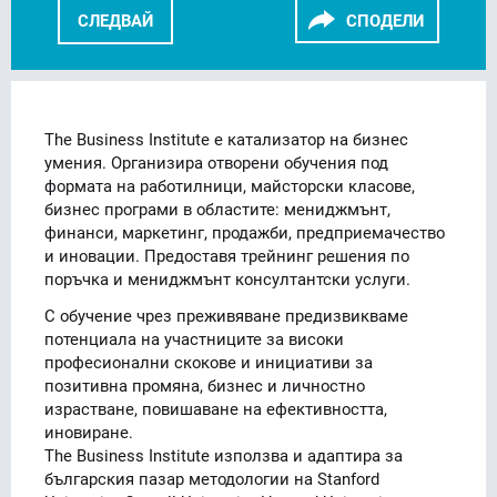
СЛЕДВАЙ
СПОДЕЛИ
FACEBOOK
LINKEDIN
The Business Institute е катализатор на бизнес
умения. Организира отворени обучения под
формата на работилници, майсторски класове,
бизнес програми в областите: мениджмънт,
финанси, маркетинг, продажби, предприемачество
и иновации. Предоставя трейнинг решения по
поръчка и мениджмънт консултантски услуги.
С обучение чрез преживяване предизвикваме
потенциала на участниците за високи
професионални скокове и инициативи за
позитивна промяна, бизнес и личностно
израстване, повишаване на ефективността,
иновиране.
The Business Institute използва и адаптира за
българския пазар методологии на Stanford