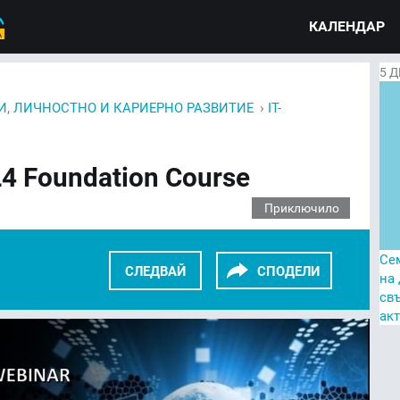
КАЛЕНДАР
5
Д
,
›
И
ЛИЧНОСТНО И КАРИЕРНО РАЗВИТИЕ
IT-
L4 Foundation Course
Приключило
Се
СЛЕДВАЙ
СПОДЕЛИ
на
св
ак
KEDIN
TWITTER
GOOGLE+