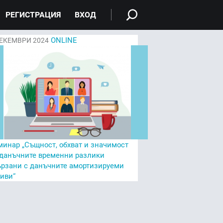
РЕГИСТРАЦИЯ
ВХОД
ONLINE
ЕКЕМВРИ 2024
минар „Същност, обхват и значимост
 данъчните временни разлики
ързани с данъчните амортизируеми
тиви“