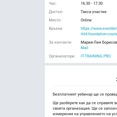
Час:
16:30 - 17:30
Достъп:
Такса участие
Място:
Online
Връзки:
https://www.eventbri
itil4-foundation-cou
За контакти:
Мария-Лия Борисова
Mail
Организатори:
IT-TRAINING.PRO
Безплатният уебинар ще се проведе
Ще разберете как да се справяте 
своята организация. Ще се запозна
измерения на управлението на услу