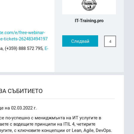
IT-Training.pro
te.com/e/free-webinar-
rse-tickets-262483494197
Следвай
4
, (+359) 888 572 795,
E-
ЗА СЪБИТИЕТО
 на 02.03.2022 г.
все по-успешно с мениджмънта на ИТ услугите в
ете с водещите принципи на ITIL 4, четирите
гите, с ключовите концепции от Lean, Agile, DevOps.