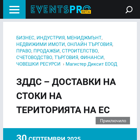
,
,
,
БИЗНЕС
ИНДУСТРИЯ
МЕНИДЖМЪНТ
,
,
НЕДВИЖИМИ ИМОТИ
ОНЛАЙН ТЪРГОВИЯ
,
,
,
ПРАВО
ПРОДАЖБИ
СТРОИТЕЛСТВО
,
,
,
СЧЕТОВОДСТВО
ТЪРГОВИЯ
ФИНАНСИ
›
ЧОВЕШКИ РЕСУРСИ
Магистер Диксит ЕООД
ЗДДС – ДОСТАВКИ НА
СТОКИ НА
ТЕРИТОРИЯТА НА ЕС
Приключило
30
СЕПТЕМВРИ 2025