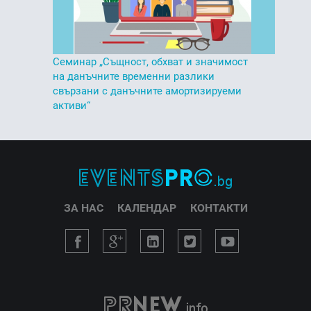
Семинар „Същност, обхват и значимост
на данъчните временни разлики
свързани с данъчните амортизируеми
активи“
ЗА НАС
КАЛЕНДАР
КОНТАКТИ