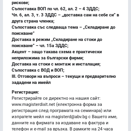
рискове;
Съпоставка ВОП по чл. 62, ал. 2 – 4 ЗДДС;
Чл. 6, ал. 3, т. 3 ЗДДС – „доставка сам на себе си” в
друга страна членка;
Съпоставка със следваща тема – „Складиране до
поискване”
Доставка в режим „Складиране на стоки до
поискване” – чл. 15а ЗДДС;
Акцент – защо такава схема е практически
неприложима за български фирми;
Доставка на стоки с монтаж и инсталация;
Съпоставка с ВОД и ВОП;
III. Отговори на въпроси – текущи и предварително
зададени на имейл
Регистрация:
Регистрирайте се директно на нашия сайт:
www.magisterdixit.net (електронна форма за
регистрация след програмата на семинара) или
изпратете мейл на magisterd@abv.bg с Вашето име,
данните на фирмата за издаване на фактура и
телефон и e-mail за връзка. В рамките на 24 часа