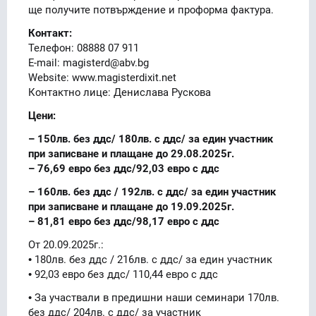
ще получите потвърждение и проформа фактура.
Контакт:
Телефон: 08888 07 911
E-mail: magisterd@abv.bg
Website: www.magisterdixit.net
Контактно лице: Денислава Рускова
Цени:
– 150лв. без ддс/ 180лв. с ддс/ за един участник
при записване и плащане до 29.08.2025г.
– 76,69 евро без ддс/92,03 евро с ддс
– 160лв. без ддс / 192лв. с ддс/ за един участник
при записване и плащане до 19.09.2025г.
– 81,81 евро без ддс/98,17 евро с ддс
От 20.09.2025г.:
• 180лв. без ддс / 216лв. с ддс/ за един участник
• 92,03 евро без ддс/ 110,44 евро с ддс
• За участвали в предишни наши семинари 170лв.
без ддс/ 204лв. с ддс/ за участник