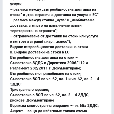
услуги;
– разлика между „вътреобщностна доставка на
стока” и „трансгранична доставка на услуга в ЕС”
– разлика между ставка „нула” и „необлагаема
доставка, с място на изпълнение извън
територията на страната”;
– отграничаване от доставки на стоки или услуги
към трети страни(т.нар.. „износ”);
Видове вътреобщностни доставки на стоки
II. Видове доставки на стоки в ЕС
Вътреобщностна доставка на стоки –
Съпоставка ЗДДС и Директива 2006/112 и
Регламент 282/2011 г. Документиране;
Вътреобщностно придобиване на стоки;
Съпоставка ВОП по чл. 62, ал. 1 и чл. 62, ал. 2 – 4
ЗДДС;
Тристранна операция;
Съпоставка с ВОП по чл. 62, ал. 2 – 4 ЗДДС,
рискове; Документиране
Верижна многостранна операция – чл. 65а ЗДДС;
Акцент – защо да избягваме такава схема –