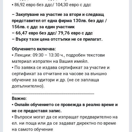
• 86,92 евро без ддс/ 104,30 евро с ддс
– Закупуване на участие за втори и следващ
представител от една фирма 130лв. без ддс /
156лв. с ддс за един участник
– 66,47 евро без ддс/ 79,76 евро с ддс
– Върху тази цена отстъпки не се прилагат.
Обучението включва:
• Лекции: 09:30 – 13:30 ч., подробен текстови
материал изпратен на Вашия имейл.
• По заявка се издава сертификат за участие и
сертификат за отчитане на часове за външно
обучение за одитори и др. (не се заплаща
допълнително).
________________________________________
Важно:
• Онлайн обучението се провежда в реално време и
не се предоставя запис.
• Въпроси могат да се изпращат предварително на
ел. ни поща или да се задават директно по време
на самото обучение