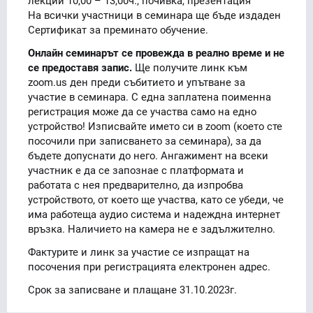
лекции 10,00 – 13,00ч., почивка, презентация
На всички участници в семинара ще бъде издаден
Сертификат за преминато обучение.
Онлайн семинарът се провежда в реално време и не
се предоставя запис.
Ще получите линк към
zoom.us ден преди събитието и упътване за
участие в семинара. С една заплатена поименна
регистрация може да се участва само на едно
устройство! Изписвайте името си в zoom (което сте
посочили при записването за семинара), за да
бъдете допуснати до него. Ангажимент на всеки
участник е да се запознае с платформата и
работата с нея предварително, да изпробва
устройството, от което ще участва, като се убеди, че
има работеща аудио система и надеждна интернет
връзка. Наличието на камера не е задължително.
Фактурите и линк за участие се изпращат на
посочения при регистрацията електронен адрес.
Срок за записване и плащане 31.10.2023г.