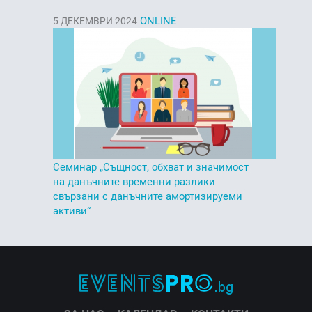
ONLINE
5
ДЕКЕМВРИ 2024
Семинар „Същност, обхват и значимост
на данъчните временни разлики
свързани с данъчните амортизируеми
активи“