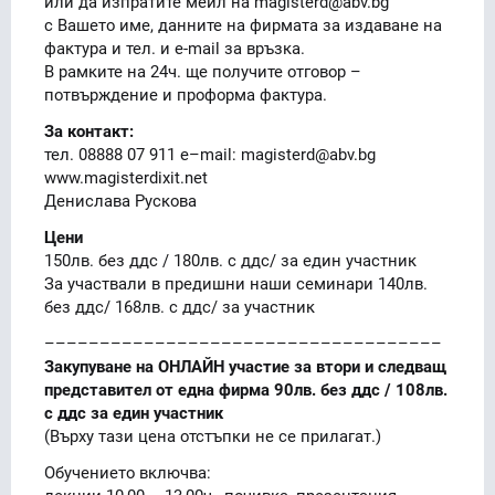
или да изпратите мейл на magisterd@abv.bg
с Вашето име, данните на фирмата за издаване на
фактура и тел. и e-mail за връзка.
В рамките на 24ч. ще получите отговор –
потвърждение и проформа фактура.
За контакт:
тел. 08888 07 911 е–mail: magisterd@abv.bg
www.magisterdixit.net
Денислава Рускова
Цени
150лв. без ддс / 180лв. с ддс/ за един участник
За участвали в предишни наши семинари 140лв.
без ддс/ 168лв. с ддс/ за участник
––––––––––––––––––––––––––––––––––––
Закупуване на ОНЛАЙН участие за втори и следващ
представител от една фирма 90лв. без ддс / 108лв.
с ддс за един участник
(Върху тази цена отстъпки не се прилагат.)
Обучението включва: