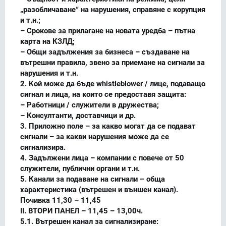
„разобличаване“ на нарушения, справяне с корупция
и т.н.;
– Срокове за прилагане на новата уредба – пътна
карта на КЗЛД;
– Общи задължения за бизнеса – създаване на
вътрешни правила, звено за приемане на сигнали за
нарушения и т.н.
2. Кой може да бъде whistleblower / лице, подаващо
сигнал и лица, на които се предоставя защита:
– Работници / служители в дружества;
– Консултанти, доставчици и др.
3. Приложно поле – за какво могат да се подават
сигнали – за какви нарушения може да се
сигнализира.
4. Задължени лица – компании с повече от 50
служители, публични органи и т.н.
5. Канали за подаване на сигнали – обща
характеристика (вътрешен и външен канал).
Почивка 11,30 – 11,45
II. ВТОРИ ПАНЕЛ – 11,45 – 13,00ч.
5.1. Вътрешен канал за сигнализиране: