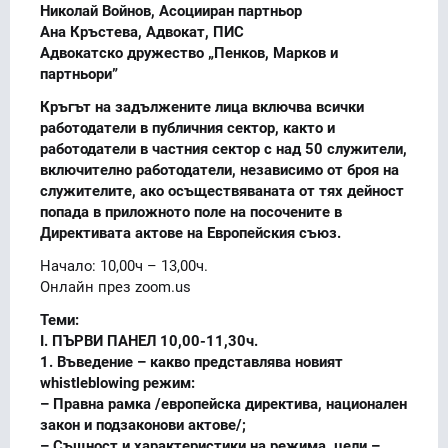
Николай Войнов, Асоцииран партньор
Ана Кръстева, Адвокат, ПИС
Адвокатско дружество „Пенков, Марков и
партньори”
Кръгът на задължените лица включва всички
работодатели в публичния сектор, както и
работодатели в частния сектор с над 50 служители,
включително работодатели, независимо от броя на
служителите, ако осъществяваната от тях дейност
попада в приложното поле на посочените в
Директивата актове на Европейския съюз.
Начало: 10,00ч – 13,00ч.
Онлайн през zoom.us
Теми:
I. ПЪРВИ ПАНЕЛ 10,00-11,30ч.
1. Въведение – какво представлява новият
whistleblowing режим:
– Правна рамка /европейска директива, национален
закон и подзаконови актове/;
– Същност и характеристики на режима, цели –