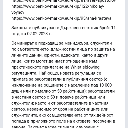
https://www.penkov-markov.eu/ekip/81/asen-apostolov
https://www.penkov-markov.eu/ekip/122/nikolay-
voynov
https://www.penkov-markov.eu/ekip/95/ana-krasteva
Законът е публикуван в Държавен вестник брой: 11,
от дата 02.02.2023 г.
Семинарът е подходящ за мениджъри, служители
по съответствието, длъжностни лица по защита на
личните данни, юристи, адвокати, както и други
лица, които могат да имат отношение към
практическото прилагане на Whistleblowing
регулацията. Най-общо, новата регулация се
прилага за работодатели в публичния сектор (с
изключение на общините с население под 10 000
души или по-малко от 50 работници); работодатели
в частния сектор с 50 и повече работници или
служители; както и от работодателите в частния
сектор, независимо от броя на работниците или
служителите, ако осъществяваната от тях дейност
попада в приложното поле на актовете, посочени в
закона. Законът касае сигнали, свързани с