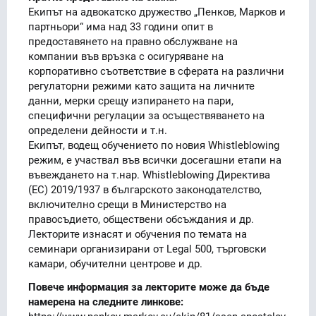
Екипът на адвокатско дружество „Пенков, Марков и
партньори“ има над 33 години опит в
предоставянето на правно обслужване на
компании във връзка с осигуряване на
корпоративно съответствие в сферата на различни
регулаторни режими като защита на личните
данни, мерки срещу изпирането на пари,
специфични регулации за осъществяването на
определени дейности и т.н.
Екипът, водещ обучението по новия Whistleblowing
режим, е участвал във всички досегашни етапи на
въвеждането на т.нар. Whistleblowing Директива
(ЕС) 2019/1937 в българското законодателство,
включително срещи в Министерство на
правосъдието, обществени обсъждания и др.
Лекторите изнасят и обучения по темата на
семинари организирани от Legal 500, търговски
камари, обучителни центрове и др.
Повече информация за лекторите може да бъде
намерена на следните линкове: