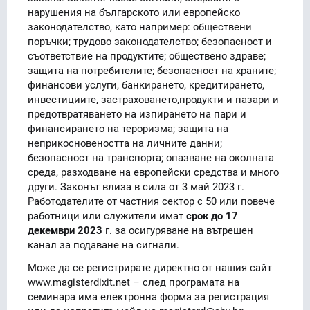
нарушения на българското или европейско
законодателство, като например: обществени
поръчки; трудово законодателство; безопасност и
съответствие на продуктите; обществено здраве;
защита на потребителите; безопасност на храните;
финансови услуги, банкирането, кредитирането,
инвестициите, застраховането,продукти и пазари и
предотвратяването на изпирането на пари и
финансирането на тероризма; защита на
неприкосновеността на личните данни;
безопасност на транспорта; опазване на околната
среда, разходване на европейски средства и много
други. Законът влиза в сила от 3 май 2023 г.
Работодателите от частния сектор с 50 или повече
работници или служители имат
срок до 17
декември 2023
г. за осигуряване на вътрешен
канал за подаване на сигнали.
Може да се регистрирате директно от нашия сайт
www.magisterdixit.net – след програмата на
семинара има електронна форма за регистрация