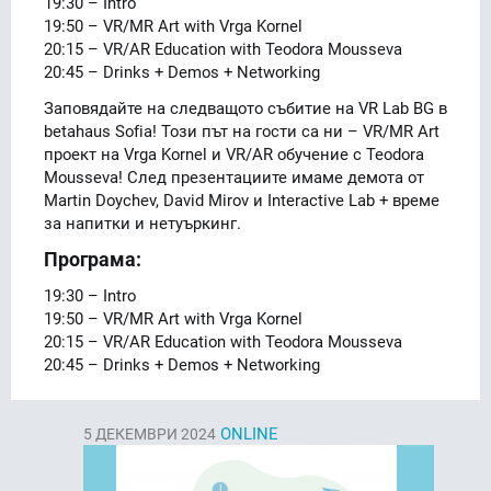
19:30 – Intro
19:50 – VR/MR Art with Vrga Kornel
20:15 – VR/AR Education with Teodora Mousseva
20:45 – Drinks + Demos + Networking
Заповядайте на следващото събитие на VR Lab BG в
betahaus Sofia! Този път на гости са ни – VR/MR Art
проект на Vrga Kornel и VR/AR обучение с Teodora
Mousseva! След презентациите имаме демота от
Martin Doychev, David Mirov и Interactive Lab + време
за напитки и нетуъркинг.
Програма:
19:30 – Intro
19:50 – VR/MR Art with Vrga Kornel
20:15 – VR/AR Education with Teodora Mousseva
20:45 – Drinks + Demos + Networking
ONLINE
5
ДЕКЕМВРИ 2024