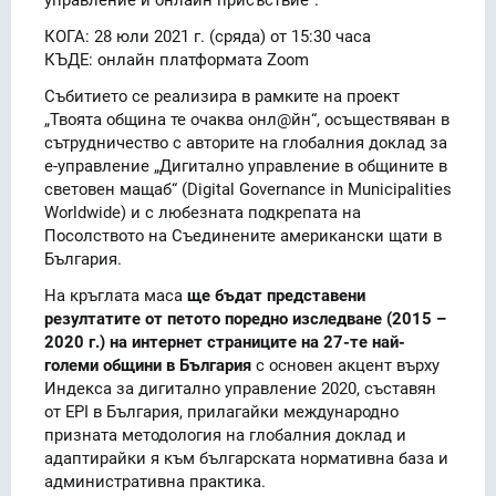
КОГА: 28 юли 2021 г. (сряда) от 15:30 часа
КЪДЕ: онлайн платформата Zoom
Събитието се реализира в рамките на проект
„Твоята община те очаква онл@йн“, осъществяван в
сътрудничество с авторите на глобалния доклад за
е-управление „Дигитално управление в общините в
световен мащаб“ (Digital Governance in Municipalities
Worldwide) и с любезната подкрепата на
Посолството на Съединените американски щати в
България.
На кръглата маса
ще бъдат представени
резултатите от петото поредно изследване (2015 –
2020 г.) на интернет страниците на 27-те най-
големи общини в България
с основен акцент върху
Индекса за дигитално управление 2020, съставян
от EPI в България, прилагайки международно
призната методология на глобалния доклад и
адаптирайки я към българската нормативна база и
административна практика.