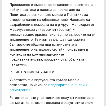
Предвидено е също и представянето на световни
добри практики и насоки за прилагане на
Политика за социалните медии и Политика за
отворени данни на общинско ниво. Насоките са
разработени в помощта на д-р Аруун Манохаран от
Масачузетския университет (Бостън) –
международно признат експерт по въпросите на е-
управлението. Те имат за цел да подпомогнат
българските общини при планирането и
управлението на тяхното онлайн присъствие в
контекста на комуникационните
предизвикателства, породени от глобалната
пандемия.
РЕГИСТРАЦИЯ ЗА УЧАСТИЕ
Участието във виртуалната кръгла маса е
безплатно, но изисква
предварителна онлайн
регистрация
.
Регистрираните участници ще получат известие и
ще могат да изтеглят доклада с резултатите след