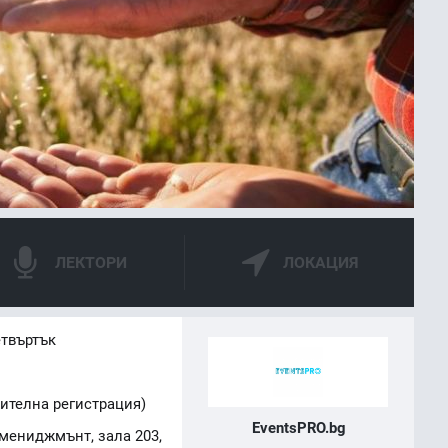
ЛЕКТОРИ
ЛОКАЦИЯ
етвъртък
ителна регистрация)
EventsPRO.bg
мениджмънт, зала 203,