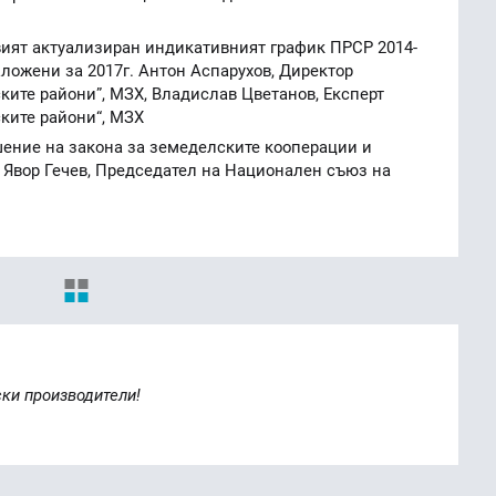
вият актуализиран индикативният график ПРСР 2014-
аложени за 2017г. Антон Аспарухов, Директор
ките райони”, МЗХ, Владислав Цветанов, Експерт
ките райони“, МЗХ
шение на закона за земеделските кооперации и
, Явор Гечев, Председател на Национален съюз на
ски производители!