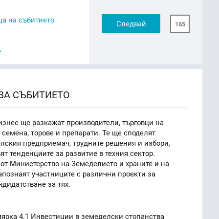
а на събитието
Следвай
165
e
ЗА СЪБИТИЕТО
изнес ще разкажат производители, търговци на
 семена, торове и препарати. Те ще споделят
лския предприемач, трудните решения и избори,
ят тенденциите за развитие в техния сектор.
 от Министерство на Земеделието и храните и на
познаят участниците с различни проекти за
дидатстване за тях.
мярка 4.1 Инвестиции в земеделски стопанства