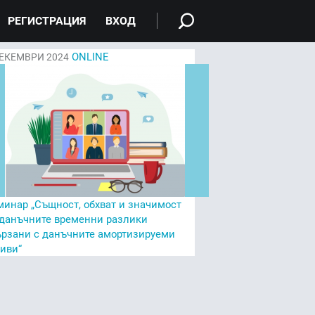
РЕГИСТРАЦИЯ
ВХОД
ONLINE
ЕКЕМВРИ 2024
минар „Същност, обхват и значимост
 данъчните временни разлики
ързани с данъчните амортизируеми
тиви“