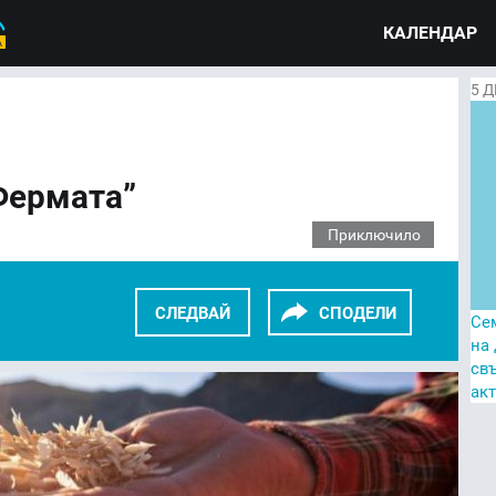
КАЛЕНДАР
5
Д
Фермата”
Приключило
СЛЕДВАЙ
СПОДЕЛИ
Се
на
св
KEDIN
TWITTER
GOOGLE+
ак