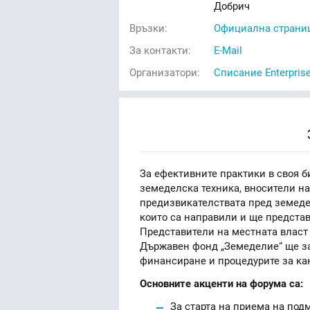
Добрич
Връзки:
Официална страниц
За контакти:
E-Mail
Организатори:
Списание Enterpris
За ефективните практики в своя б
земеделска техника, вносители на
предизвикателствата пред земеде
които са направили и ще представ
Представители на местната власт
Държавен фонд „Земеделие“ ще за
финансиране и процедурите за кан
Основните акценти на форума са:
За старта на приема на под