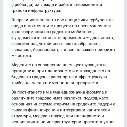
(трябва да) изглежда и работи съвременната
градска инфраструктура.
Въпреки изпълнената със специфики турбулентна
среда и постоянните процеси по преосмисляне и
трансформация на градската мобилност,
фундаментите остават непроменени – достъпност,
ефективност, устойчивост, еко-съобразност,
гъвкавост, безопасност, а и все по-важен приоритет
– чистота.
Моделите на управление на съществуващата и
принципите при планирането и изграждането на
бъдещата градска транспортна инфраструктура
трябва да следват именно тези приоритети.
За постигането им няма еднозначна формула и
различните градове имат различен подход, като
основният инструментариум на градските лидери е
гъвкаво финансиране и интегрирани капиталови
структури, модерен подход при планирането и
реализацията на инфраструктурни проекти и умни