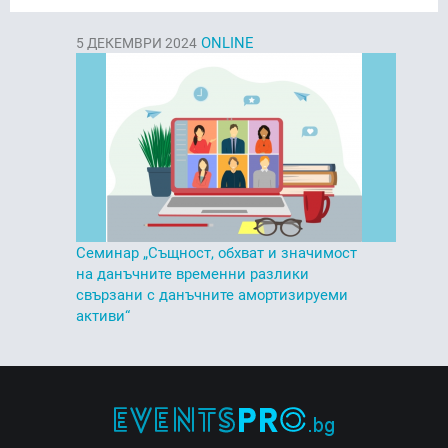
ONLINE
5
ДЕКЕМВРИ 2024
Семинар „Същност, обхват и значимост
на данъчните временни разлики
свързани с данъчните амортизируеми
активи“