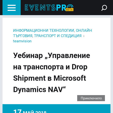
,
ИНФОРМАЦИОННИ ТЕХНОЛОГИИ
ОНЛАЙН
,
›
ТЪРГОВИЯ
ТРАНСПОРТ И СПЕДИЦИЯ
teamvision
Уебинар „Управление
на транспорта и Drop
Shipment в Microsoft
Dynamics NAV“
Приключило
17
МАЙ 2018