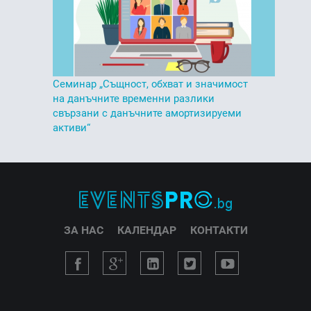
Семинар „Същност, обхват и значимост
на данъчните временни разлики
свързани с данъчните амортизируеми
активи“
ЗА НАС
КАЛЕНДАР
КОНТАКТИ