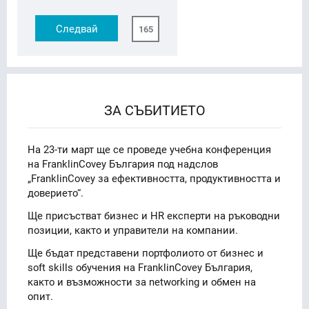
Следвай
165
ЗА СЪБИТИЕТО
На 23-ти март ще се проведе учебна конференция
на FranklinCovey България под надслов
„FranklinCovey за ефективността, продуктивността и
доверието“.
Ще присъстват бизнес и HR експерти на ръководни
позиции, както и управители на компании.
Ще бъдат представени портфолиото от бизнес и
soft skills обучения на FranklinCovey България,
както и възможности за networking и обмен на
опит.