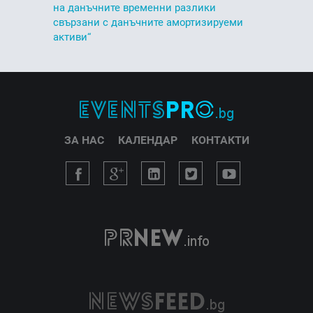
на данъчните временни разлики
свързани с данъчните амортизируеми
активи“
ЗА НАС
КАЛЕНДАР
КОНТАКТИ