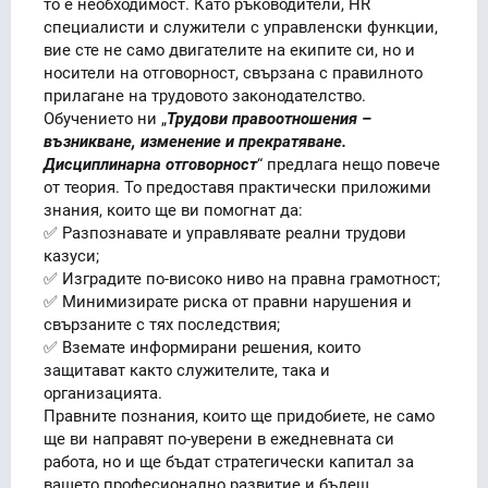
то е необходимост. Като ръководители, HR
специалисти и служители с управленски функции,
вие сте не само двигателите на екипите си, но и
носители на отговорност, свързана с правилното
прилагане на трудовото законодателство.
Обучението ни „
Трудови правоотношения –
възникване, изменение и прекратяване.
Дисциплинарна отговорност
“ предлага нещо повече
от теория. То предоставя практически приложими
знания, които ще ви помогнат да:
✅ Разпознавате и управлявате реални трудови
казуси;
✅ Изградите по-високо ниво на правна грамотност;
✅ Минимизирате риска от правни нарушения и
свързаните с тях последствия;
✅ Вземате информирани решения, които
защитават както служителите, така и
организацията.
Правните познания, които ще придобиете, не само
ще ви направят по-уверени в ежедневната си
работа, но и ще бъдат стратегически капитал за
вашето професионално развитие и бъдещ