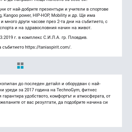
дни от най-добрите презентъри и учители в спортове
ing, Kangoo power, HIP-HOP, Mobility и др. Ще има
 и много други часове през 2-та дни на събитието, с
спорта и на здравословния начин на живот.
3.2019 г. в комплекс С.И.Л.А. гр. Пловдив.
събитието https://taniaspirit.com/.
изпипан до последен детайл и оборудван с най-
и уреди за 2017 година на TechnoGym, фитнес
и гарантира удобството, комфортът и атмосферата, от
 желаните от вас резултати, да подобрите начина си