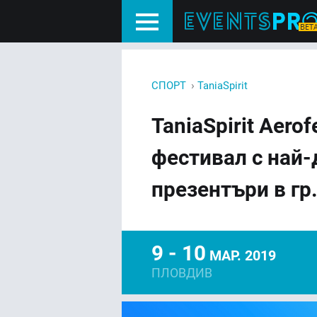
›
СПОРТ
TaniaSpirit
TaniaSpirit Aero
фестивал с най
презентъри в г
9 - 10
МАР. 2019
ПЛОВДИВ
FACEBOOK
LIN