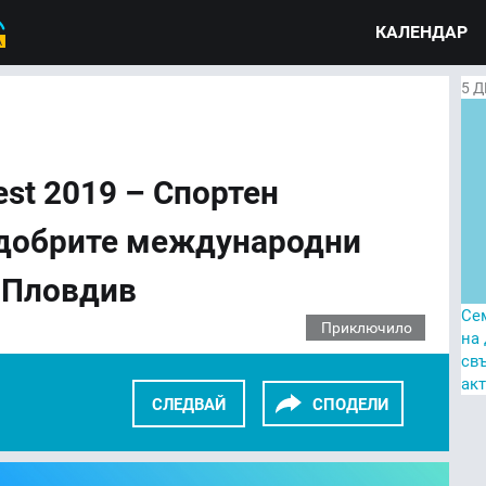
КАЛЕНДАР
5
Д
fest 2019 – Спортен
-добрите международни
р.Пловдив
Се
Приключило
на
св
ак
СЛЕДВАЙ
СПОДЕЛИ
KEDIN
TWITTER
GOOGLE+