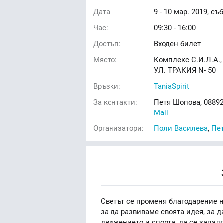
Дата:
9 - 10
мар. 2019, съб
Час:
09:30 - 16:00
Достъп:
Входен билет
Място:
Комплекс С.И.Л.А.,
УЛ. ТРАКИЯ N- 50
Връзки:
TaniaSpirit
За контакти:
Петя Шопова, 08892
Mail
Организатори:
Поли Василева
,
Пе
Светът се променя благодарение н
за да развиваме своята идея, за д
движението и спорта, да се запаля