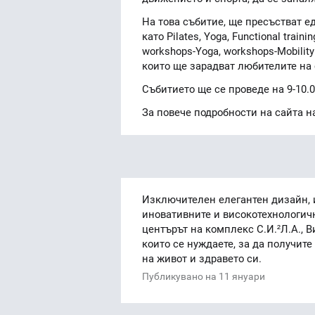
На това събитие, ще пресъстват е
като Pilates, Yoga, Functional train
workshops-Yoga, workshops-Mobility
които ще зарадват любителите на 
Събитието ще се проведе на 9-10.0
За повече подробности на сайта на 
Изключителен елегантен дизайн, 
иновативните и високотехнологичн
центърът на комплекс С.И.²Л.А., В
които се нуждаете, за да получите
на живот и здравето си.
Публикувано на 11 януари