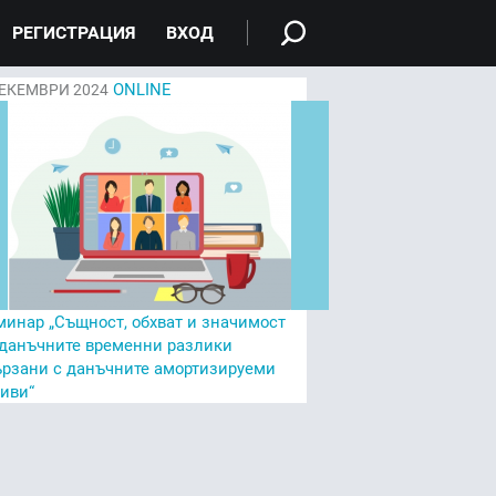
РЕГИСТРАЦИЯ
ВХОД
ONLINE
ЕКЕМВРИ 2024
минар „Същност, обхват и значимост
 данъчните временни разлики
ързани с данъчните амортизируеми
тиви“