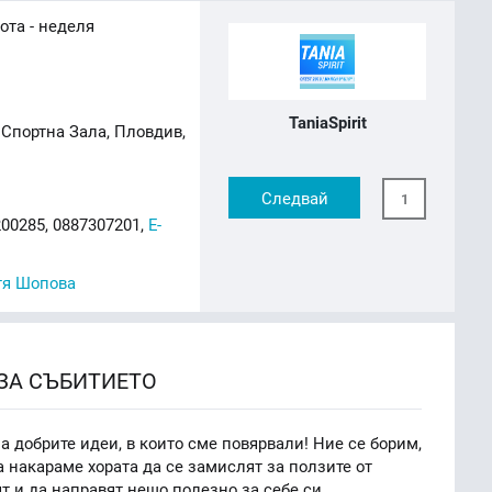
ота - неделя
TaniaSpirit
 Спортна Зала, Пловдив,
Следвай
1
00285, 0887307201,
E-
тя Шопова
ЗА СЪБИТИЕТО
а добрите идеи, в които сме повярвали! Ние се борим,
а накараме хората да се замислят за ползите от
т и да направят нещо полезно за себе си.