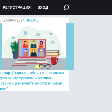
РЕГИСТРАЦИЯ
ВХОД
ONLINE
ЕКЕМВРИ 2024
минар „Същност, обхват и значимост
 данъчните временни разлики
ързани с данъчните амортизируеми
тиви“