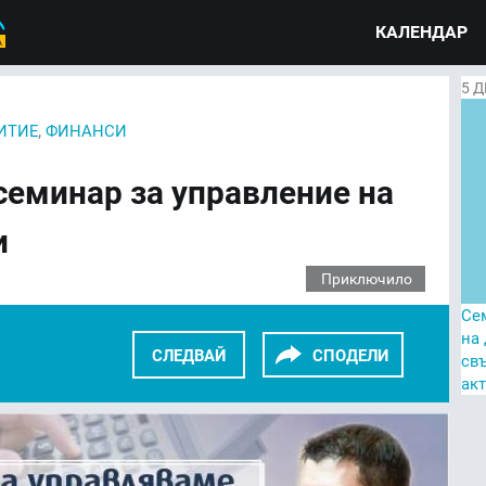
КАЛЕНДАР
5
Д
,
ИТИЕ
ФИНАНСИ
семинар за управление на
и
Приключило
Се
на
СЛЕДВАЙ
СПОДЕЛИ
св
ак
KEDIN
TWITTER
GOOGLE+