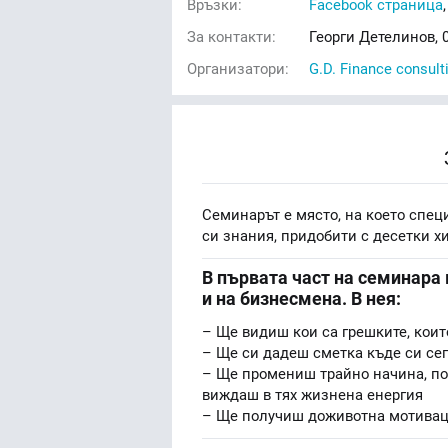
Връзки:
Facebook страница
За контакти:
Георги Детелинов, 
Организатори:
G.D. Finance consult
Семинарът е място, на което спе
си знания, придобити с десетки х
В първата част на семинара
и на бизнесмена. В нея:
– Ще видиш кои са грешките, които
– Ще си дадеш сметка къде си сег
– Ще промениш трайно начина, по 
виждаш в тях жизнена енергия
– Ще получиш доживотна мотивац