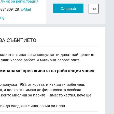
,
Линк за регистрация
Следвай
165
0884809128,
E-Mail
ing
ЗА СЪБИТИЕТО
циалисти -финансови консултанти дават най-ценните
иляди часове работа и милиони левове опит.
 минаваме през живота на работещия човек
 допускат 95% от хората, и как да ги избегнеш.
а, и колко път имаш до финансовата свобода
който мислиш за парите – вместо хартия, вече ще
ия да следваш финансовия си план