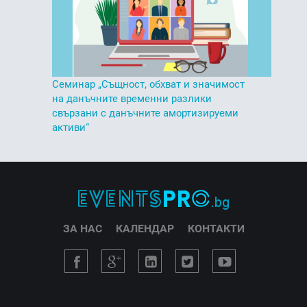
Семинар „Същност, обхват и значимост
на данъчните временни разлики
свързани с данъчните амортизируеми
активи“
ЗА НАС
КАЛЕНДАР
КОНТАКТИ