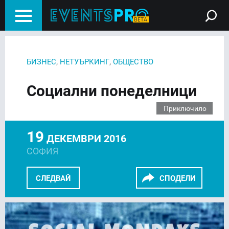
,
,
БИЗНЕС
НЕТУЪРКИНГ
ОБЩЕСТВО
Социални понеделници
Приключило
19
ДЕКЕМВРИ 2016
СОФИЯ
СЛЕДВАЙ
СПОДЕЛИ
FACEBOOK
LINKEDIN