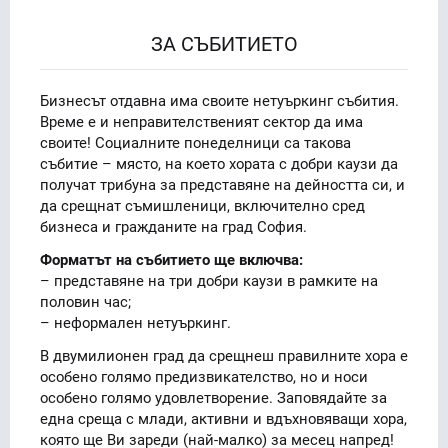
ЗА СЪБИТИЕТО
Бизнесът отдавна има своите нетуъркинг събития.
Време е и неправителственият сектор да има
своите! Социалните понеделници са такова
събитие – място, на което хората с добри каузи да
получат трибуна за представяне на дейността си, и
да срещнат съмишленици, включително сред
бизнеса и гражданите на град София.
Форматът на събитието ще включва:
– представяне на три добри каузи в рамките на
половин час;
– неформален нетуъркинг.
В двумилионен град да срещнеш правилните хора е
особено голямо предизвикателство, но и носи
особено голямо удовлетворение. Заповядайте за
една среща с млади, активни и вдъхновяващи хора,
която ще Ви зареди (най-малко) за месец напред!