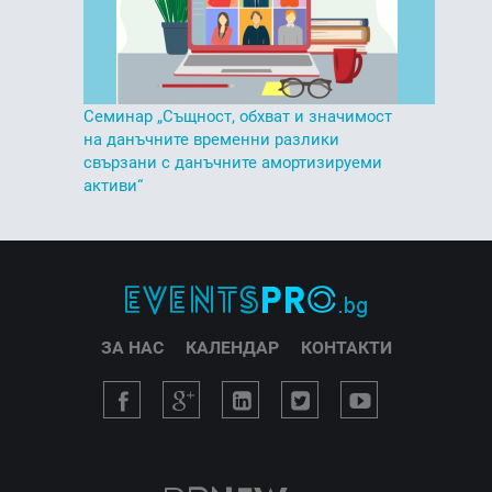
Семинар „Същност, обхват и значимост
на данъчните временни разлики
свързани с данъчните амортизируеми
активи“
ЗА НАС
КАЛЕНДАР
КОНТАКТИ