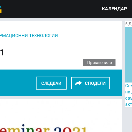
КАЛЕНДАР
5
Д
РМАЦИОННИ ТЕХНОЛОГИИ
21
Приключило
СЛЕДВАЙ
СПОДЕЛИ
Се
на
св
KEDIN
TWITTER
GOOGLE+
ак