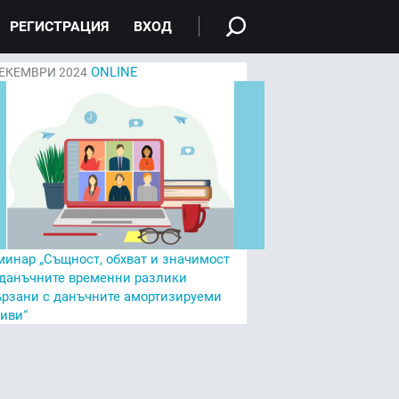
РЕГИСТРАЦИЯ
ВХОД
ONLINE
ЕКЕМВРИ 2024
минар „Същност, обхват и значимост
 данъчните временни разлики
ързани с данъчните амортизируеми
тиви“