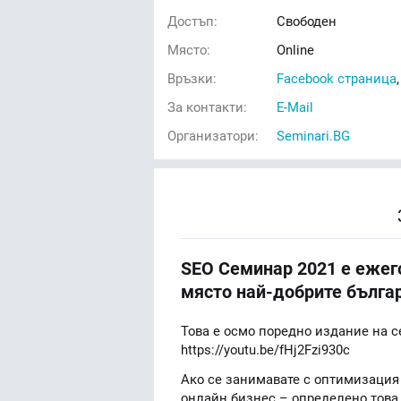
Достъп:
Свободен
Място:
Online
Връзки:
Facebook страница
За контакти:
E-Mail
Организатори:
Seminari.BG
SEO Семинар 2021 е ежего
място най-добрите бълга
Това е осмо поредно издание на с
https://youtu.be/fHj2Fzi930c
Ако се занимавате с оптимизация
онлайн бизнес – определено това 