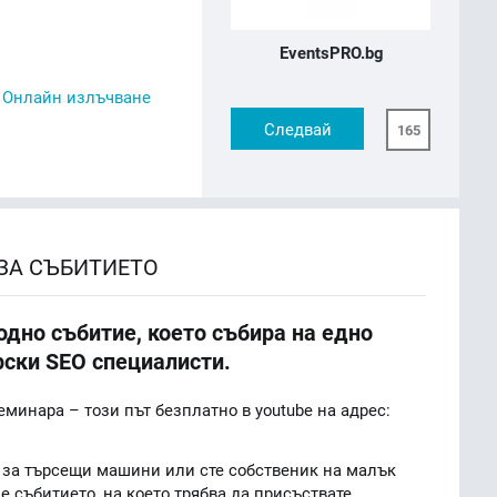
EventsPRO.bg
,
Онлайн излъчване
Следвай
165
ЗА СЪБИТИЕТО
дно събитие, което събира на едно
рски SEO специалисти.
еминара – този път безплатно в youtube на адрес:
 за търсещи машини или сте собственик на малък
е събитието, на което трябва да присъствате.